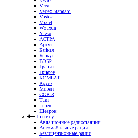
Vector
Vega
Vertex Standard
Vostok
Voxtel
Wouxun
Yaesu
АСТРА
Аргут
Байкал
Беркут
ВЭБР
Гранит
Грифон
КОМБАТ
Круиз
Миран
СОЮЗ
Такт
Терек
Шеврон
По типу
Авиационные радиостанции
Автомобильные рации
Безлицензионные рации