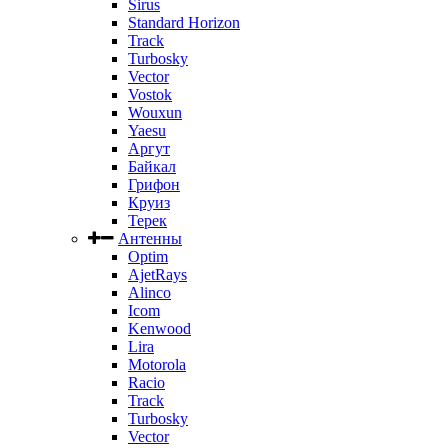
Sirus
Standard Horizon
Track
Turbosky
Vector
Vostok
Wouxun
Yaesu
Аргут
Байкал
Грифон
Круиз
Терек
Антенны
Optim
AjetRays
Alinco
Icom
Kenwood
Lira
Motorola
Racio
Track
Turbosky
Vector