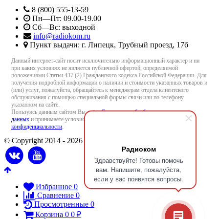
8 (800) 555-13-59
Пн—Пт: 09.00-19.00
Сб—Вс: выходной
info@radiokom.ru
Пункт выдачи: г. Липецк, Трубный проезд, 17б
Данный интернет-сайт носит исключительно информационный характер и ни
при каких условиях не является публичной офертой, определяемой
положениями Статьи 437 (2) Гражданского кодекса Российской Федерации. Для
получения подробной информации о наличии и стоимости указанных товаров и
(или) услуг, пожалуйста, обращайтесь к менеджерам отдела клиентского
обслуживания с помощью специальной формы связи или по телефону
указанном на сайте.
Пользуясь данным сайтом Вы даёте
Согласие на обработку персональных
данных
и принимаете условия
Пользовательского соглашения
и
Политики
конфиденциальности
.
© Copyright 2014 - 2026 Radiokom.ru
Радиоком
Здравствуйте! Готовы помочь
вам. Напишите, пожалуйста,
если у вас появятся вопросы.
Избранное
0
Сравнение
0
Просмотренные
0
Корзина
0
0
₽