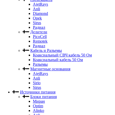
AjetRays
Anli
Diamond
Opek
Sirus
Радиал
Делители
PicoCell
Remotek
Радиал
Кабель и Разъемы
Коаксиальный СВЧ кабель 50 Ом
Коаксиальный кабель 50 Ом
Разъемы
Магнитные основания
AjetRays
Anli
Sirio
Sirus
Источники питания
Блоки питания
Миран
Optim
Alinko