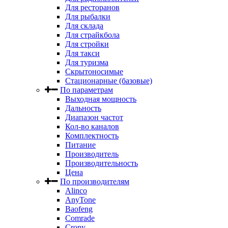
Для ресторанов
Для рыбалки
Для склада
Для страйкбола
Для стройки
Для такси
Для туризма
Скрытоносимые
Стационарные (базовые)
По параметрам
Выходная мощность
Дальность
Диапазон частот
Кол-во каналов
Комплектность
Питание
Производитель
Производительность
Цена
По производителям
Alinco
AnyTone
Baofeng
Comrade
Crony