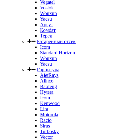
Vegatel
Vostok
Wouxun
Yaesu
Аргут
Комбат
Терек
Батарейный отсек
Icom
Standard Horizon
Wouxun
Yaesu
Гарнитура
AjetRays
Alinco
Baofeng
Hytera
Icom
Kenwood
Lira
Motorola
Racio
Sirus
Turbosky
Vector