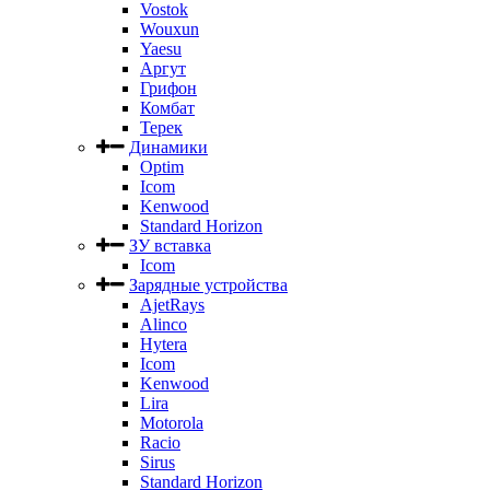
Vostok
Wouxun
Yaesu
Аргут
Грифон
Комбат
Терек
Динамики
Optim
Icom
Kenwood
Standard Horizon
ЗУ вставка
Icom
Зарядные устройства
AjetRays
Alinco
Hytera
Icom
Kenwood
Lira
Motorola
Racio
Sirus
Standard Horizon