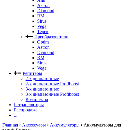
Anli
Astron
Diamond
RM
Sirus
Vega
Терек
Преобразователи
Optim
Astron
Diamond
RM
Sirus
Vega
Репитеры
2-х диапазонные
2-х диапазонные Profiboost
3-х диапазонные
3-х диапазонные Profiboost
Комплекты
Ретрансляторы
Распродажа
...
Главная
Аксессуары
Аккумуляторы
Аккумуляторы для