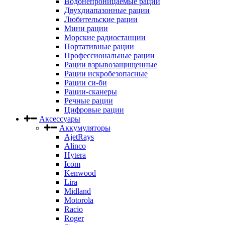
Водонепроницаемые рации
Двухдиапазонные рации
Любительские рации
Мини рации
Морские радиостанции
Портативные рации
Профессиональные рации
Рации взрывозащищенные
Рации искробезопасные
Рации си-би
Рации-сканеры
Речные рации
Цифровые рации
Аксессуары
Аккумуляторы
AjetRays
Alinco
Hytera
Icom
Kenwood
Lira
Midland
Motorola
Racio
Roger