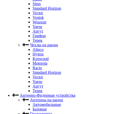
Sirus
Standard Horizon
Vector
Vostok
Wouxun
Yaesu
Аргут
Грифон
Терек
Чехлы на рации
Alinco
Hytera
Kenwood
Motorola
Racio
Standard Horizon
Vector
Yaesu
Аргут
Терек
Антенно-Фидерные устройства
Антенны на рации
Автомобильные
Базовые
Грозозащита