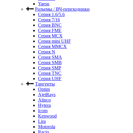
Yaesu
Разъемы / ВЧ-переходники
Серия 1.6/5.6
Серия 7/16
Серия BNC
Серия FME
Серия MCX
Серия mini UHF
Серия MMCX
Серия N
Серия SMA
Серия SMB
Серия SMP
Серия TNC
Серия UHF
Тангенты
Optim
AjetRays
Alinco
Hytera
Icom
Kenwood
Lira
Motorola
Racio