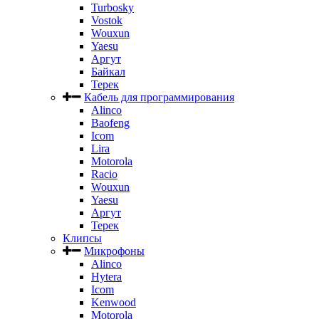
Turbosky
Vostok
Wouxun
Yaesu
Аргут
Байкал
Терек
Кабель для программирования
Alinco
Baofeng
Icom
Lira
Motorola
Racio
Wouxun
Yaesu
Аргут
Терек
Клипсы
Микрофоны
Alinco
Hytera
Icom
Kenwood
Motorola