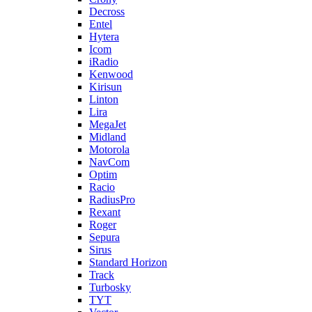
Decross
Entel
Hytera
Icom
iRadio
Kenwood
Kirisun
Linton
Lira
MegaJet
Midland
Motorola
NavCom
Optim
Racio
RadiusPro
Rexant
Roger
Sepura
Sirus
Standard Horizon
Track
Turbosky
TYT