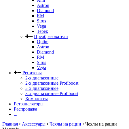
Anli
Astron
Diamond
RM
Sirus
Vega
Терек
Преобразователи
Optim
Astron
Diamond
RM
Sirus
Vega
Репитеры
2-х диапазонные
2-х диапазонные Profiboost
3-х диапазонные
3-х диапазонные Profiboost
Комплекты
Ретрансляторы
Распродажа
...
Главная
Аксессуары
Чехлы на рации
Чехлы на рации