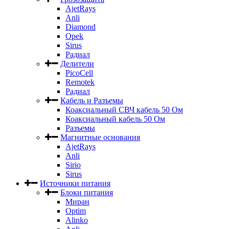
AjetRays
Anli
Diamond
Opek
Sirus
Радиал
Делители
PicoCell
Remotek
Радиал
Кабель и Разъемы
Коаксиальный СВЧ кабель 50 Ом
Коаксиальный кабель 50 Ом
Разъемы
Магнитные основания
AjetRays
Anli
Sirio
Sirus
Источники питания
Блоки питания
Миран
Optim
Alinko