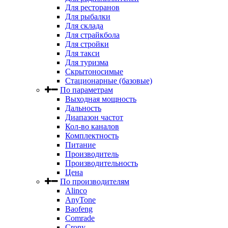
Для ресторанов
Для рыбалки
Для склада
Для страйкбола
Для стройки
Для такси
Для туризма
Скрытоносимые
Стационарные (базовые)
По параметрам
Выходная мощность
Дальность
Диапазон частот
Кол-во каналов
Комплектность
Питание
Производитель
Производительность
Цена
По производителям
Alinco
AnyTone
Baofeng
Comrade
Crony