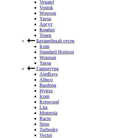
Vegatel
Vostok
Wouxun
Yaesu
Аргут
Комбат
Терек
Батарейный отсек
Icom
Standard Horizon
Wouxun
Yaesu
Гарнитура
AjetRays
Alinco
Baofeng
Hytera
Icom
Kenwood
Lira
Motorola
Racio
Sirus
Turbosky
Vector