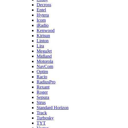
Decross
Entel
Hytera
Icom
iRadio
Kenwood
Kirisun
Linton
Lira
MegaJet
Midland
Motorola
NavCom
Optim
Racio
RadiusPro
Rexant
Roger
Sepura
Sirus
Standard Horizon
Track
Turbosky
TYT