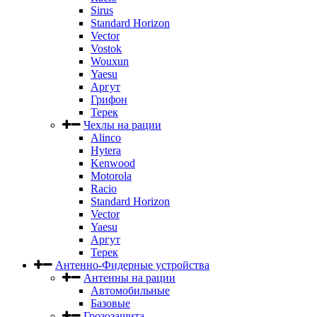
Sirus
Standard Horizon
Vector
Vostok
Wouxun
Yaesu
Аргут
Грифон
Терек
Чехлы на рации
Alinco
Hytera
Kenwood
Motorola
Racio
Standard Horizon
Vector
Yaesu
Аргут
Терек
Антенно-Фидерные устройства
Антенны на рации
Автомобильные
Базовые
Грозозащита