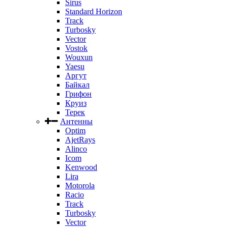
Sirus
Standard Horizon
Track
Turbosky
Vector
Vostok
Wouxun
Yaesu
Аргут
Байкал
Грифон
Круиз
Терек
Антенны
Optim
AjetRays
Alinco
Icom
Kenwood
Lira
Motorola
Racio
Track
Turbosky
Vector