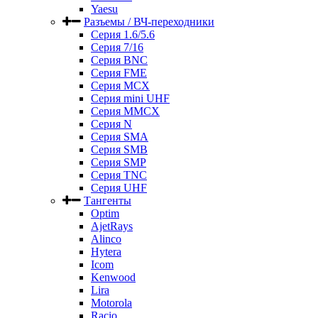
Yaesu
Разъемы / ВЧ-переходники
Серия 1.6/5.6
Серия 7/16
Серия BNC
Серия FME
Серия MCX
Серия mini UHF
Серия MMCX
Серия N
Серия SMA
Серия SMB
Серия SMP
Серия TNC
Серия UHF
Тангенты
Optim
AjetRays
Alinco
Hytera
Icom
Kenwood
Lira
Motorola
Racio