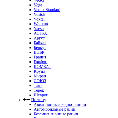
Vector
Vega
Vertex Standard
Vostok
Voxtel
Wouxun
Yaesu
АСТРА
Аргут
Байкал
Беркут
ВЭБР
Гранит
Грифон
КОМБАТ
Круиз
Миран
СОЮЗ
Такт
Терек
Шеврон
По типу
Авиационные радиостанции
Автомобильные рации
Безлицензионные рации