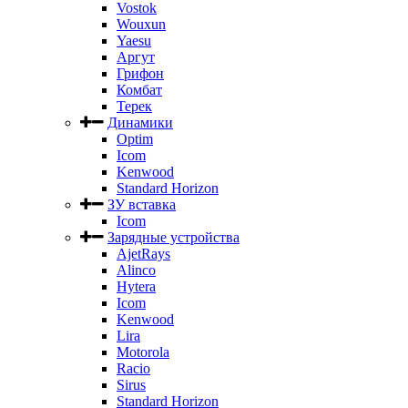
Vostok
Wouxun
Yaesu
Аргут
Грифон
Комбат
Терек
Динамики
Optim
Icom
Kenwood
Standard Horizon
ЗУ вставка
Icom
Зарядные устройства
AjetRays
Alinco
Hytera
Icom
Kenwood
Lira
Motorola
Racio
Sirus
Standard Horizon