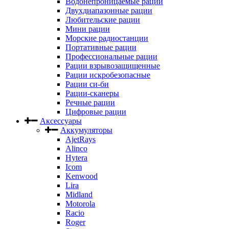
Водонепроницаемые рации
Двухдиапазонные рации
Любительские рации
Мини рации
Морские радиостанции
Портативные рации
Профессиональные рации
Рации взрывозащищенные
Рации искробезопасные
Рации си-би
Рации-сканеры
Речные рации
Цифровые рации
Аксессуары
Аккумуляторы
AjetRays
Alinco
Hytera
Icom
Kenwood
Lira
Midland
Motorola
Racio
Roger