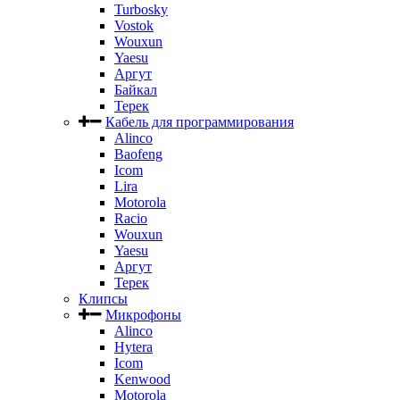
Turbosky
Vostok
Wouxun
Yaesu
Аргут
Байкал
Терек
Кабель для программирования
Alinco
Baofeng
Icom
Lira
Motorola
Racio
Wouxun
Yaesu
Аргут
Терек
Клипсы
Микрофоны
Alinco
Hytera
Icom
Kenwood
Motorola