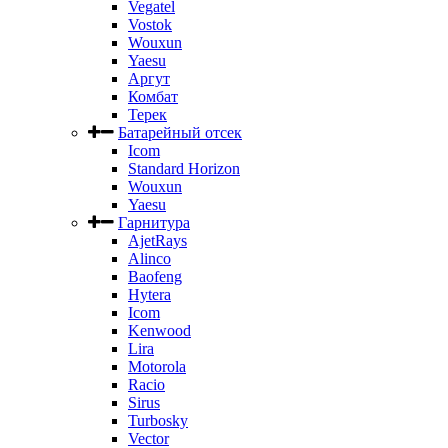
Vegatel
Vostok
Wouxun
Yaesu
Аргут
Комбат
Терек
Батарейный отсек
Icom
Standard Horizon
Wouxun
Yaesu
Гарнитура
AjetRays
Alinco
Baofeng
Hytera
Icom
Kenwood
Lira
Motorola
Racio
Sirus
Turbosky
Vector