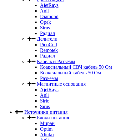
AjetRays
Anli
Diamond
Opek
Sirus
Радиал
Делители
PicoCell
Remotek
Радиал
Кабель и Разъемы
Коаксиальный СВЧ кабель 50 Ом
Коаксиальный кабель 50 Ом
Разъемы
Магнитные основания
AjetRays
Anli
Sirio
Sirus
Источники питания
Блоки питания
Миран
Optim
Alinko