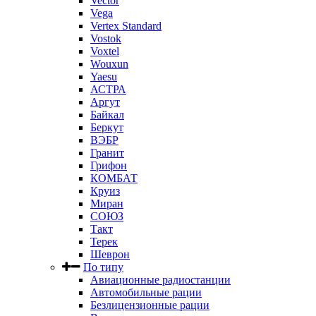
Vector
Vega
Vertex Standard
Vostok
Voxtel
Wouxun
Yaesu
АСТРА
Аргут
Байкал
Беркут
ВЭБР
Гранит
Грифон
КОМБАТ
Круиз
Миран
СОЮЗ
Такт
Терек
Шеврон
По типу
Авиационные радиостанции
Автомобильные рации
Безлицензионные рации