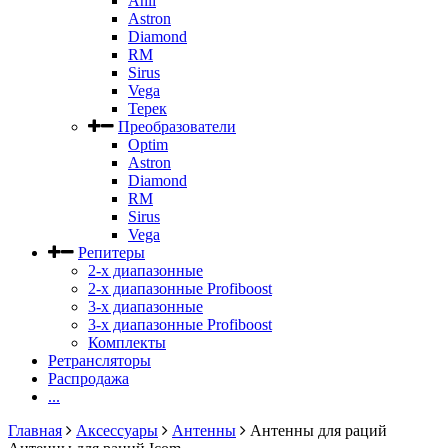
Anli
Astron
Diamond
RM
Sirus
Vega
Терек
Преобразователи
Optim
Astron
Diamond
RM
Sirus
Vega
Репитеры
2-х диапазонные
2-х диапазонные Profiboost
3-х диапазонные
3-х диапазонные Profiboost
Комплекты
Ретрансляторы
Распродажа
...
Главная
Аксессуары
Антенны
Антенны для раций