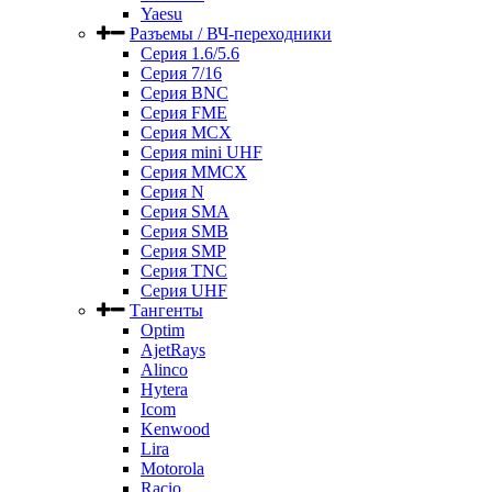
Yaesu
Разъемы / ВЧ-переходники
Серия 1.6/5.6
Серия 7/16
Серия BNC
Серия FME
Серия MCX
Серия mini UHF
Серия MMCX
Серия N
Серия SMA
Серия SMB
Серия SMP
Серия TNC
Серия UHF
Тангенты
Optim
AjetRays
Alinco
Hytera
Icom
Kenwood
Lira
Motorola
Racio