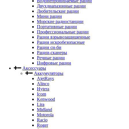
Водонепроницаемые рации
Двухдиапазонные рации
Любительские рации
Мини рации
Морские радиостанции
Портативные рации
Профессиональные рации
Рации взрывозащищенные
Рации искробезопасные
Рации си-би
Рации-сканеры
Речные рации
Цифровые рации
Аксессуары
Аккумуляторы
AjetRays
Alinco
Hytera
Icom
Kenwood
Lira
Midland
Motorola
Racio
Roger