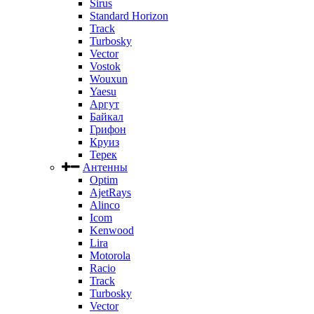
Sirus
Standard Horizon
Track
Turbosky
Vector
Vostok
Wouxun
Yaesu
Аргут
Байкал
Грифон
Круиз
Терек
Антенны
Optim
AjetRays
Alinco
Icom
Kenwood
Lira
Motorola
Racio
Track
Turbosky
Vector