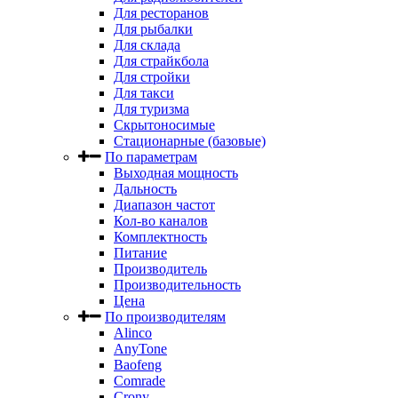
Для ресторанов
Для рыбалки
Для склада
Для страйкбола
Для стройки
Для такси
Для туризма
Скрытоносимые
Стационарные (базовые)
По параметрам
Выходная мощность
Дальность
Диапазон частот
Кол-во каналов
Комплектность
Питание
Производитель
Производительность
Цена
По производителям
Alinco
AnyTone
Baofeng
Comrade
Crony