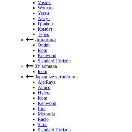
Vostok
Wouxun
Yaesu
Аргут
Грифон
Комбат
Терек
Динамики
Optim
Icom
Kenwood
Standard Horizon
ЗУ вставка
Icom
Зарядные устройства
AjetRays
Alinco
Hytera
Icom
Kenwood
Lira
Motorola
Racio
Sirus
Standard Horizon