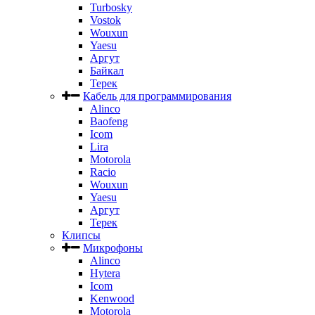
Turbosky
Vostok
Wouxun
Yaesu
Аргут
Байкал
Терек
Кабель для программирования
Alinco
Baofeng
Icom
Lira
Motorola
Racio
Wouxun
Yaesu
Аргут
Терек
Клипсы
Микрофоны
Alinco
Hytera
Icom
Kenwood
Motorola