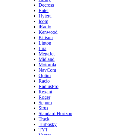
Decross
Entel
Hytera
Icom
iRadio
Kenwood
Kirisun
Linton
Lira
MegaJet
Midland
Motorola
NavCom
Optim
Racio
RadiusPro
Rexant
Roger
Sepura
Sirus
Standard Horizon
Track
Turbosky
TYT