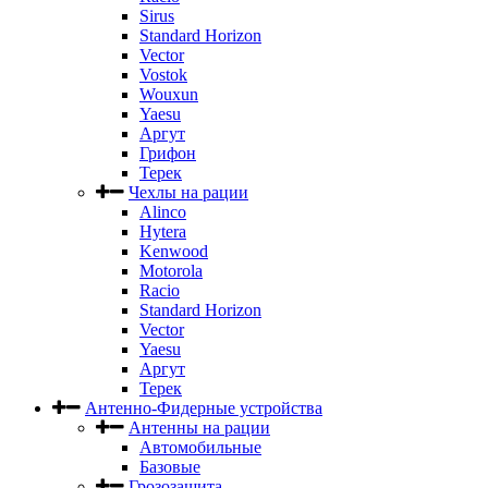
Sirus
Standard Horizon
Vector
Vostok
Wouxun
Yaesu
Аргут
Грифон
Терек
Чехлы на рации
Alinco
Hytera
Kenwood
Motorola
Racio
Standard Horizon
Vector
Yaesu
Аргут
Терек
Антенно-Фидерные устройства
Антенны на рации
Автомобильные
Базовые
Грозозащита