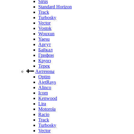
Sirus
Standard Horizon
Track
Turbosky
Vector
Vostok
Wouxun
Yaesu
Аргут
Байкал
Грифон
Круиз
Терек
Антенны
Optim
AjetRays
Alinco
Icom
Kenwood
Lira
Motorola
Racio
Track
Turbosky
Vector