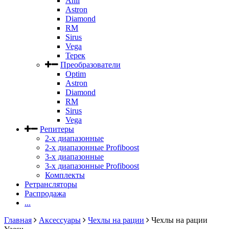
Anli
Astron
Diamond
RM
Sirus
Vega
Терек
Преобразователи
Optim
Astron
Diamond
RM
Sirus
Vega
Репитеры
2-х диапазонные
2-х диапазонные Profiboost
3-х диапазонные
3-х диапазонные Profiboost
Комплекты
Ретрансляторы
Распродажа
...
Главная
Аксессуары
Чехлы на рации
Чехлы на рации