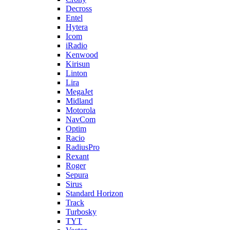
Decross
Entel
Hytera
Icom
iRadio
Kenwood
Kirisun
Linton
Lira
MegaJet
Midland
Motorola
NavCom
Optim
Racio
RadiusPro
Rexant
Roger
Sepura
Sirus
Standard Horizon
Track
Turbosky
TYT