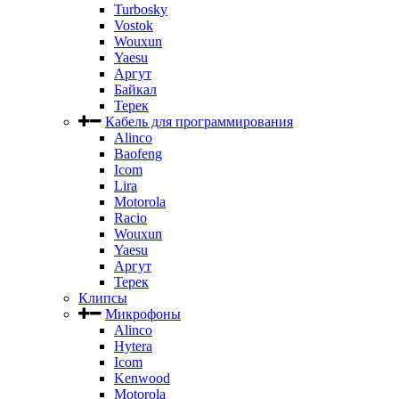
Turbosky
Vostok
Wouxun
Yaesu
Аргут
Байкал
Терек
Кабель для программирования
Alinco
Baofeng
Icom
Lira
Motorola
Racio
Wouxun
Yaesu
Аргут
Терек
Клипсы
Микрофоны
Alinco
Hytera
Icom
Kenwood
Motorola