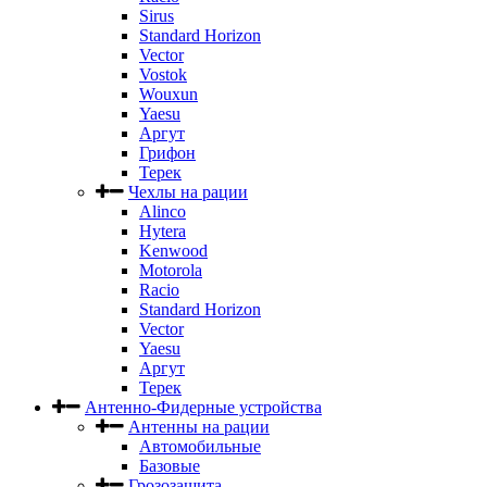
Sirus
Standard Horizon
Vector
Vostok
Wouxun
Yaesu
Аргут
Грифон
Терек
Чехлы на рации
Alinco
Hytera
Kenwood
Motorola
Racio
Standard Horizon
Vector
Yaesu
Аргут
Терек
Антенно-Фидерные устройства
Антенны на рации
Автомобильные
Базовые
Грозозащита