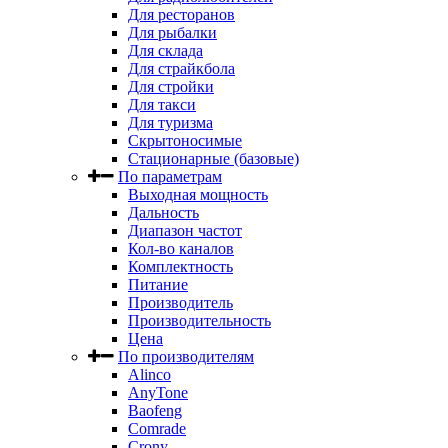
Для ресторанов
Для рыбалки
Для склада
Для страйкбола
Для стройки
Для такси
Для туризма
Скрытоносимые
Стационарные (базовые)
По параметрам
Выходная мощность
Дальность
Диапазон частот
Кол-во каналов
Комплектность
Питание
Производитель
Производительность
Цена
По производителям
Alinco
AnyTone
Baofeng
Comrade
Crony