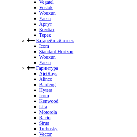
Vegatel
Vostok
Wouxun
Yaesu
Аргут
Комбат
Терек
Батарейный отсек
Icom
Standard Horizon
Wouxun
Yaesu
Гарнитура
AjetRays
Alinco
Baofeng
Hytera
Icom
Kenwood
Lira
Motorola
Racio
Sirus
Turbosky
Vector