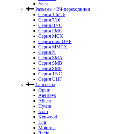
Yaesu
Разъемы / ВЧ-переходники
Серия 1.6/5.6
Серия 7/16
Серия BNC
Серия FME
Серия MCX
Серия mini UHF
Серия MMCX
Серия N
Серия SMA
Серия SMB
Серия SMP
Серия TNC
Серия UHF
Тангенты
Optim
AjetRays
Alinco
Hytera
Icom
Kenwood
Lira
Motorola
Racio