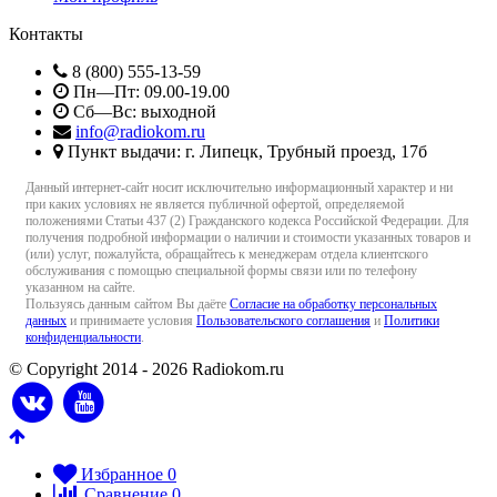
Контакты
8 (800) 555-13-59
Пн—Пт: 09.00-19.00
Сб—Вс: выходной
info@radiokom.ru
Пункт выдачи: г. Липецк, Трубный проезд, 17б
Данный интернет-сайт носит исключительно информационный характер и ни
при каких условиях не является публичной офертой, определяемой
положениями Статьи 437 (2) Гражданского кодекса Российской Федерации. Для
получения подробной информации о наличии и стоимости указанных товаров и
(или) услуг, пожалуйста, обращайтесь к менеджерам отдела клиентского
обслуживания с помощью специальной формы связи или по телефону
указанном на сайте.
Пользуясь данным сайтом Вы даёте
Согласие на обработку персональных
данных
и принимаете условия
Пользовательского соглашения
и
Политики
конфиденциальности
.
© Copyright 2014 - 2026 Radiokom.ru
Избранное
0
Сравнение
0