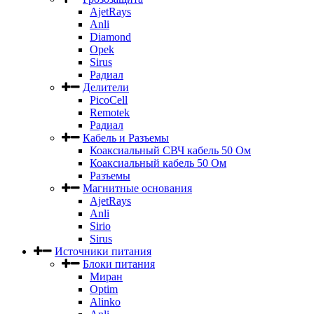
AjetRays
Anli
Diamond
Opek
Sirus
Радиал
Делители
PicoCell
Remotek
Радиал
Кабель и Разъемы
Коаксиальный СВЧ кабель 50 Ом
Коаксиальный кабель 50 Ом
Разъемы
Магнитные основания
AjetRays
Anli
Sirio
Sirus
Источники питания
Блоки питания
Миран
Optim
Alinko