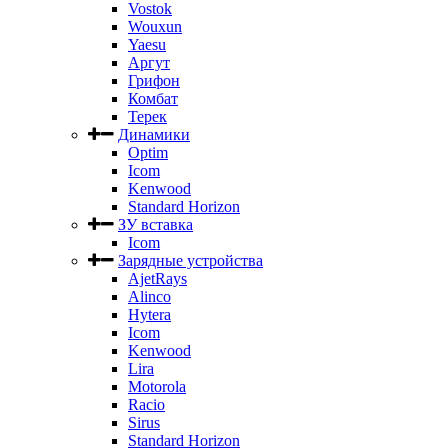
Vostok
Wouxun
Yaesu
Аргут
Грифон
Комбат
Терек
Динамики
Optim
Icom
Kenwood
Standard Horizon
ЗУ вставка
Icom
Зарядные устройства
AjetRays
Alinco
Hytera
Icom
Kenwood
Lira
Motorola
Racio
Sirus
Standard Horizon