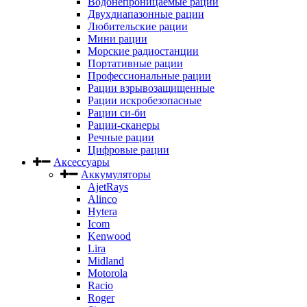
Водонепроницаемые рации
Двухдиапазонные рации
Любительские рации
Мини рации
Морские радиостанции
Портативные рации
Профессиональные рации
Рации взрывозащищенные
Рации искробезопасные
Рации си-би
Рации-сканеры
Речные рации
Цифровые рации
Аксессуары
Аккумуляторы
AjetRays
Alinco
Hytera
Icom
Kenwood
Lira
Midland
Motorola
Racio
Roger