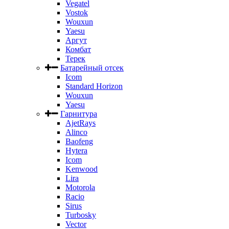
Vegatel
Vostok
Wouxun
Yaesu
Аргут
Комбат
Терек
Батарейный отсек
Icom
Standard Horizon
Wouxun
Yaesu
Гарнитура
AjetRays
Alinco
Baofeng
Hytera
Icom
Kenwood
Lira
Motorola
Racio
Sirus
Turbosky
Vector