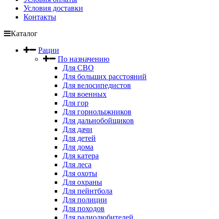
Условия доставки
Контакты
Каталог
Рации
По назначению
Для СВО
Для больших расстояний
Для велосипедистов
Для военных
Для гор
Для горнолыжников
Для дальнобойщиков
Для дачи
Для детей
Для дома
Для катера
Для леса
Для охоты
Для охраны
Для пейнтбола
Для полиции
Для походов
Для радиолюбителей