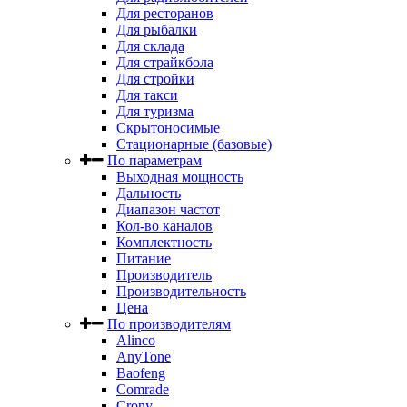
Для ресторанов
Для рыбалки
Для склада
Для страйкбола
Для стройки
Для такси
Для туризма
Скрытоносимые
Стационарные (базовые)
По параметрам
Выходная мощность
Дальность
Диапазон частот
Кол-во каналов
Комплектность
Питание
Производитель
Производительность
Цена
По производителям
Alinco
AnyTone
Baofeng
Comrade
Crony