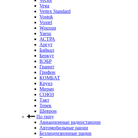
Vector
Vega
Vertex Standard
Vostok
Voxtel
Wouxun
Yaesu
АСТРА
Аргут
Байкал
Беркут
ВЭБР
Гранит
Грифон
КОМБАТ
Круиз
Миран
СОЮЗ
Такт
Терек
Шеврон
По типу
Авиационные радиостанции
Автомобильные рации
Безлицензионные рации