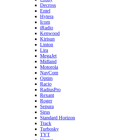
Decross
Entel
Hytera
Icom
iRadio
Kenwood
Kirisun
Linton
Lira
MegaJet
Midland
Motorola
NavCom
Optim
Racio
RadiusPro
Rexant
Roger
Sepura
Sirus
Standard Horizon
Track
Turbosky
TYT