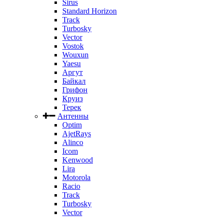
Sirus
Standard Horizon
Track
Turbosky
Vector
Vostok
Wouxun
Yaesu
Аргут
Байкал
Грифон
Круиз
Терек
Антенны
Optim
AjetRays
Alinco
Icom
Kenwood
Lira
Motorola
Racio
Track
Turbosky
Vector