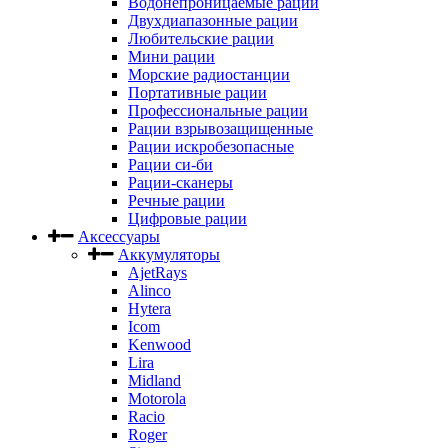
Водонепроницаемые рации
Двухдиапазонные рации
Любительские рации
Мини рации
Морские радиостанции
Портативные рации
Профессиональные рации
Рации взрывозащищенные
Рации искробезопасные
Рации си-би
Рации-сканеры
Речные рации
Цифровые рации
Аксессуары
Аккумуляторы
AjetRays
Alinco
Hytera
Icom
Kenwood
Lira
Midland
Motorola
Racio
Roger