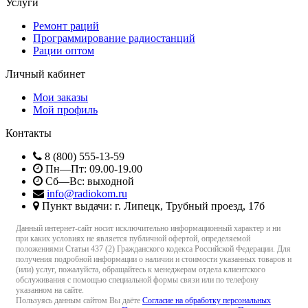
Услуги
Ремонт раций
Программирование радиостанций
Рации оптом
Личный кабинет
Мои заказы
Мой профиль
Контакты
8 (800) 555-13-59
Пн—Пт: 09.00-19.00
Сб—Вс: выходной
info@radiokom.ru
Пункт выдачи: г. Липецк, Трубный проезд, 17б
Данный интернет-сайт носит исключительно информационный характер и ни
при каких условиях не является публичной офертой, определяемой
положениями Статьи 437 (2) Гражданского кодекса Российской Федерации. Для
получения подробной информации о наличии и стоимости указанных товаров и
(или) услуг, пожалуйста, обращайтесь к менеджерам отдела клиентского
обслуживания с помощью специальной формы связи или по телефону
указанном на сайте.
Пользуясь данным сайтом Вы даёте
Согласие на обработку персональных