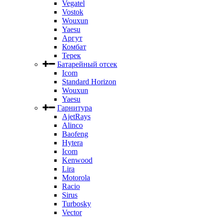
Vegatel
Vostok
Wouxun
Yaesu
Аргут
Комбат
Терек
Батарейный отсек
Icom
Standard Horizon
Wouxun
Yaesu
Гарнитура
AjetRays
Alinco
Baofeng
Hytera
Icom
Kenwood
Lira
Motorola
Racio
Sirus
Turbosky
Vector