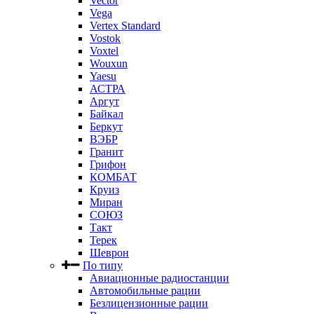
Vector
Vega
Vertex Standard
Vostok
Voxtel
Wouxun
Yaesu
АСТРА
Аргут
Байкал
Беркут
ВЭБР
Гранит
Грифон
КОМБАТ
Круиз
Миран
СОЮЗ
Такт
Терек
Шеврон
По типу
Авиационные радиостанции
Автомобильные рации
Безлицензионные рации