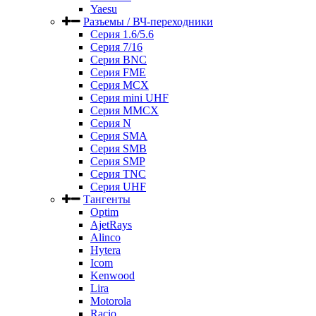
Yaesu
Разъемы / ВЧ-переходники
Серия 1.6/5.6
Серия 7/16
Серия BNC
Серия FME
Серия MCX
Серия mini UHF
Серия MMCX
Серия N
Серия SMA
Серия SMB
Серия SMP
Серия TNC
Серия UHF
Тангенты
Optim
AjetRays
Alinco
Hytera
Icom
Kenwood
Lira
Motorola
Racio