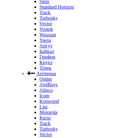
Sirus
Standard Horizon
Track
Turbosky
Vector
Vostok
Wouxun
Yaesu
Аргут
Байкал
Грифон
Круиз
Терек
Антенны
Optim
AjetRays
Alinco
Icom
Kenwood
Lira
Motorola
Racio
Track
Turbosky
Vector