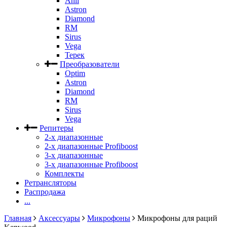
Anli
Astron
Diamond
RM
Sirus
Vega
Терек
Преобразователи
Optim
Astron
Diamond
RM
Sirus
Vega
Репитеры
2-х диапазонные
2-х диапазонные Profiboost
3-х диапазонные
3-х диапазонные Profiboost
Комплекты
Ретрансляторы
Распродажа
...
Главная
Аксессуары
Микрофоны
Микрофоны для раций