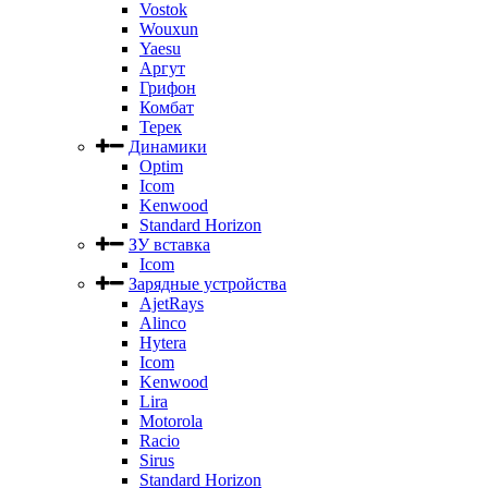
Vostok
Wouxun
Yaesu
Аргут
Грифон
Комбат
Терек
Динамики
Optim
Icom
Kenwood
Standard Horizon
ЗУ вставка
Icom
Зарядные устройства
AjetRays
Alinco
Hytera
Icom
Kenwood
Lira
Motorola
Racio
Sirus
Standard Horizon