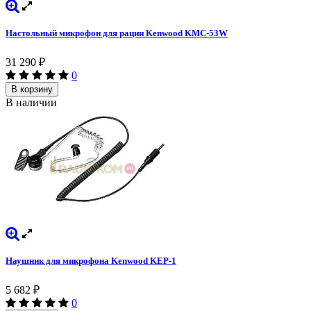
Настольный микрофон для рации Kenwood KMC-53W
31 290
₽
0
В корзину
В наличии
Наушник для микрофона Kenwood KEP-1
5 682
₽
0