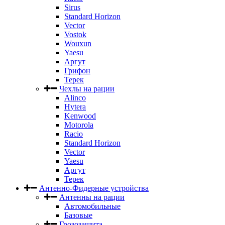
Sirus
Standard Horizon
Vector
Vostok
Wouxun
Yaesu
Аргут
Грифон
Терек
Чехлы на рации
Alinco
Hytera
Kenwood
Motorola
Racio
Standard Horizon
Vector
Yaesu
Аргут
Терек
Антенно-Фидерные устройства
Антенны на рации
Автомобильные
Базовые
Грозозащита