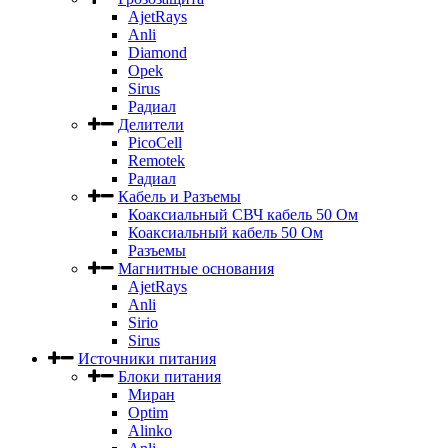
AjetRays
Anli
Diamond
Opek
Sirus
Радиал
Делители
PicoCell
Remotek
Радиал
Кабель и Разъемы
Коаксиальный СВЧ кабель 50 Ом
Коаксиальный кабель 50 Ом
Разъемы
Магнитные основания
AjetRays
Anli
Sirio
Sirus
Источники питания
Блоки питания
Миран
Optim
Alinko