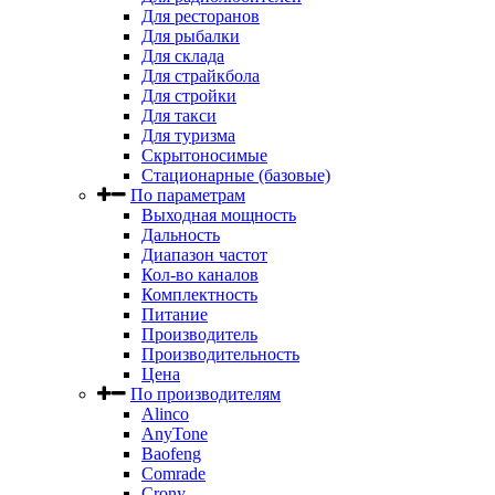
Для ресторанов
Для рыбалки
Для склада
Для страйкбола
Для стройки
Для такси
Для туризма
Скрытоносимые
Стационарные (базовые)
По параметрам
Выходная мощность
Дальность
Диапазон частот
Кол-во каналов
Комплектность
Питание
Производитель
Производительность
Цена
По производителям
Alinco
AnyTone
Baofeng
Comrade
Crony