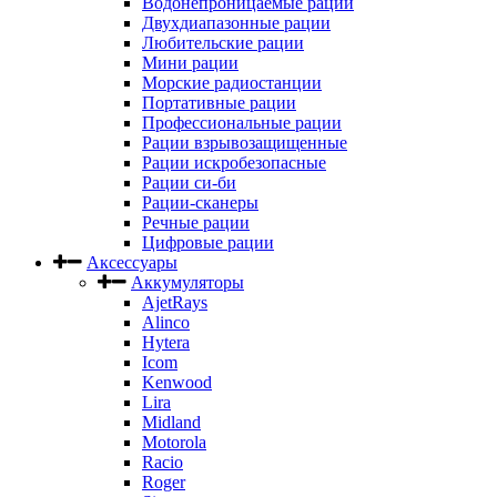
Водонепроницаемые рации
Двухдиапазонные рации
Любительские рации
Мини рации
Морские радиостанции
Портативные рации
Профессиональные рации
Рации взрывозащищенные
Рации искробезопасные
Рации си-би
Рации-сканеры
Речные рации
Цифровые рации
Аксессуары
Аккумуляторы
AjetRays
Alinco
Hytera
Icom
Kenwood
Lira
Midland
Motorola
Racio
Roger