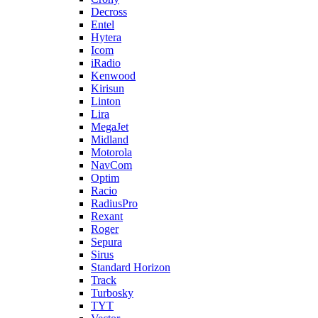
Decross
Entel
Hytera
Icom
iRadio
Kenwood
Kirisun
Linton
Lira
MegaJet
Midland
Motorola
NavCom
Optim
Racio
RadiusPro
Rexant
Roger
Sepura
Sirus
Standard Horizon
Track
Turbosky
TYT