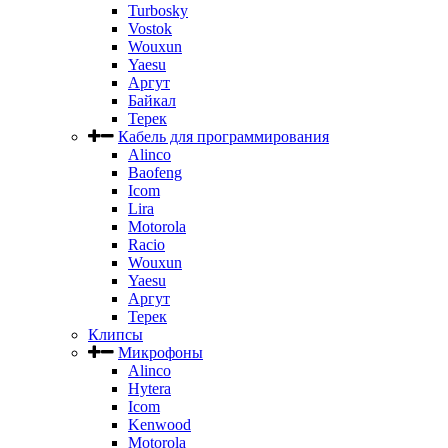
Turbosky
Vostok
Wouxun
Yaesu
Аргут
Байкал
Терек
Кабель для программирования
Alinco
Baofeng
Icom
Lira
Motorola
Racio
Wouxun
Yaesu
Аргут
Терек
Клипсы
Микрофоны
Alinco
Hytera
Icom
Kenwood
Motorola