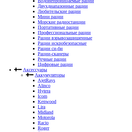
Водонепроницаемые рации
Двухдиапазонные рации
Любительские рации
Мини рации
Морские радиостанции
Портативные рации
Профессиональные рации
Рации взрывозащищенные
Рации искробезопасные
Рации си-би
Рации-сканеры
Речные рации
Цифровые рации
Аксессуары
Аккумуляторы
AjetRays
Alinco
Hytera
Icom
Kenwood
Lira
Midland
Motorola
Racio
Roger