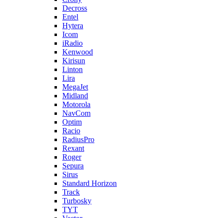
Decross
Entel
Hytera
Icom
iRadio
Kenwood
Kirisun
Linton
Lira
MegaJet
Midland
Motorola
NavCom
Optim
Racio
RadiusPro
Rexant
Roger
Sepura
Sirus
Standard Horizon
Track
Turbosky
TYT