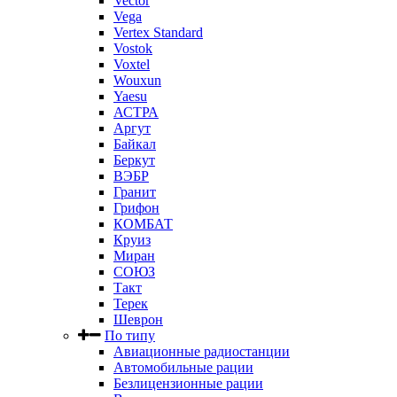
Vector
Vega
Vertex Standard
Vostok
Voxtel
Wouxun
Yaesu
АСТРА
Аргут
Байкал
Беркут
ВЭБР
Гранит
Грифон
КОМБАТ
Круиз
Миран
СОЮЗ
Такт
Терек
Шеврон
По типу
Авиационные радиостанции
Автомобильные рации
Безлицензионные рации