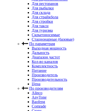
Для ресторанов
Для рыбалки
Для склада
Для страйкбола
Для стройки
Для такси
Для туризма
Скрытоносимые
Стационарные (базовые)
По параметрам
Выходная мощность
Дальность
Диапазон частот
Кол-во каналов
Комплектность
Питание
Производитель
Производительность
Цена
По производителям
Alinco
AnyTone
Baofeng
Comrade
Crony