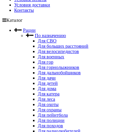
Условия доставки
Контакты
Каталог
Рации
По назначению
Для СВО
Для больших расстояний
Для велосипедистов
Для военных
Для гор
Для горнолыжников
Для дальнобойщиков
Для дачи
Для детей
Для дома
Для катера
Для леса
Для охоты
Для охраны
Для пейнтбола
Для полиции
Для походов
Для радиолюбителей