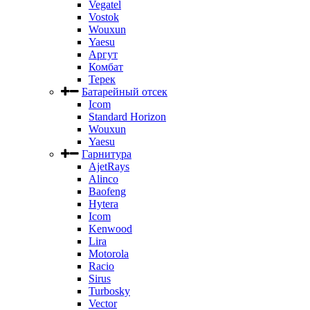
Vegatel
Vostok
Wouxun
Yaesu
Аргут
Комбат
Терек
Батарейный отсек
Icom
Standard Horizon
Wouxun
Yaesu
Гарнитура
AjetRays
Alinco
Baofeng
Hytera
Icom
Kenwood
Lira
Motorola
Racio
Sirus
Turbosky
Vector