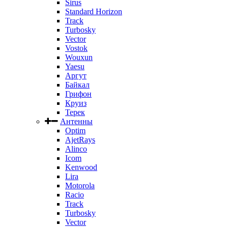
Sirus
Standard Horizon
Track
Turbosky
Vector
Vostok
Wouxun
Yaesu
Аргут
Байкал
Грифон
Круиз
Терек
Антенны
Optim
AjetRays
Alinco
Icom
Kenwood
Lira
Motorola
Racio
Track
Turbosky
Vector