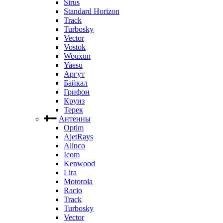
Sirus
Standard Horizon
Track
Turbosky
Vector
Vostok
Wouxun
Yaesu
Аргут
Байкал
Грифон
Круиз
Терек
Антенны
Optim
AjetRays
Alinco
Icom
Kenwood
Lira
Motorola
Racio
Track
Turbosky
Vector