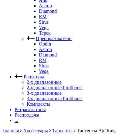
Anli
Astron
Diamond
RM
Sirus
Vega
Терек
Преобразователи
Optim
Astron
Diamond
RM
Sirus
Vega
Репитеры
2-х диапазонные
2-х диапазонные Profiboost
3-х диапазонные
3-х диапазонные Profiboost
Комплекты
Ретрансляторы
Распродажа
...
Главная
Аксессуары
Тангенты
Тангенты AjetRays