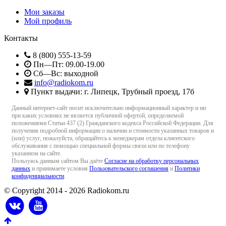
Мои заказы
Мой профиль
Контакты
8 (800) 555-13-59
Пн—Пт: 09.00-19.00
Сб—Вс: выходной
info@radiokom.ru
Пункт выдачи: г. Липецк, Трубный проезд, 17б
Данный интернет-сайт носит исключительно информационный характер и ни
при каких условиях не является публичной офертой, определяемой
положениями Статьи 437 (2) Гражданского кодекса Российской Федерации. Для
получения подробной информации о наличии и стоимости указанных товаров и
(или) услуг, пожалуйста, обращайтесь к менеджерам отдела клиентского
обслуживания с помощью специальной формы связи или по телефону
указанном на сайте.
Пользуясь данным сайтом Вы даёте
Согласие на обработку персональных
данных
и принимаете условия
Пользовательского соглашения
и
Политики
конфиденциальности
.
© Copyright 2014 - 2026 Radiokom.ru