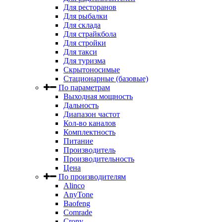
Для ресторанов
Для рыбалки
Для склада
Для страйкбола
Для стройки
Для такси
Для туризма
Скрытоносимые
Стационарные (базовые)
По параметрам
Выходная мощность
Дальность
Диапазон частот
Кол-во каналов
Комплектность
Питание
Производитель
Производительность
Цена
По производителям
Alinco
AnyTone
Baofeng
Comrade
Crony