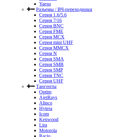
Yaesu
Разъемы / ВЧ-переходники
Серия 1.6/5.6
Серия 7/16
Серия BNC
Серия FME
Серия MCX
Серия mini UHF
Серия MMCX
Серия N
Серия SMA
Серия SMB
Серия SMP
Серия TNC
Серия UHF
Тангенты
Optim
AjetRays
Alinco
Hytera
Icom
Kenwood
Lira
Motorola
Racio