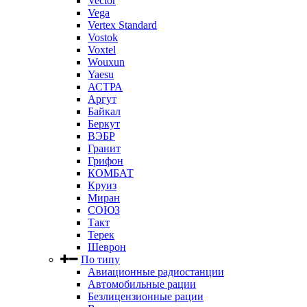
Vector
Vega
Vertex Standard
Vostok
Voxtel
Wouxun
Yaesu
АСТРА
Аргут
Байкал
Беркут
ВЭБР
Гранит
Грифон
КОМБАТ
Круиз
Миран
СОЮЗ
Такт
Терек
Шеврон
По типу
Авиационные радиостанции
Автомобильные рации
Безлицензионные рации