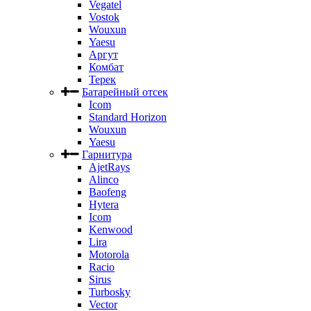
Vegatel
Vostok
Wouxun
Yaesu
Аргут
Комбат
Терек
Батарейный отсек
Icom
Standard Horizon
Wouxun
Yaesu
Гарнитура
AjetRays
Alinco
Baofeng
Hytera
Icom
Kenwood
Lira
Motorola
Racio
Sirus
Turbosky
Vector