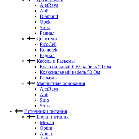
AjetRays
Anli
Diamond
Opek
Sirus
Радиал
Делители
PicoCell
Remotek
Радиал
Кабель и Разъемы
Коаксиальный СВЧ кабель 50 Ом
Коаксиальный кабель 50 Ом
Разъемы
Магнитные основания
AjetRays
Anli
Sirio
Sirus
Источники питания
Блоки питания
Миран
Optim
Alinko