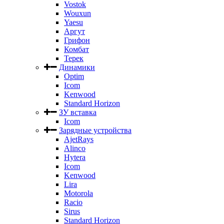
Vostok
Wouxun
Yaesu
Аргут
Грифон
Комбат
Терек
Динамики
Optim
Icom
Kenwood
Standard Horizon
ЗУ вставка
Icom
Зарядные устройства
AjetRays
Alinco
Hytera
Icom
Kenwood
Lira
Motorola
Racio
Sirus
Standard Horizon