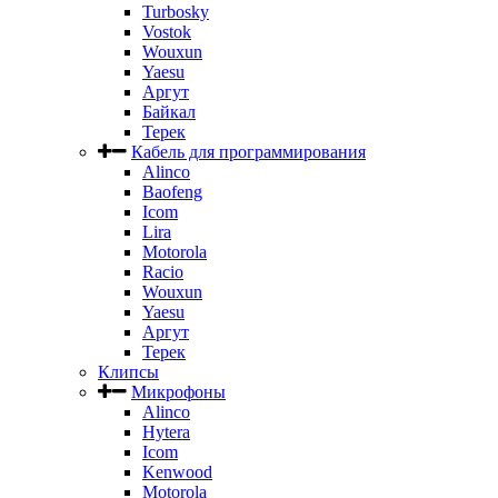
Turbosky
Vostok
Wouxun
Yaesu
Аргут
Байкал
Терек
Кабель для программирования
Alinco
Baofeng
Icom
Lira
Motorola
Racio
Wouxun
Yaesu
Аргут
Терек
Клипсы
Микрофоны
Alinco
Hytera
Icom
Kenwood
Motorola