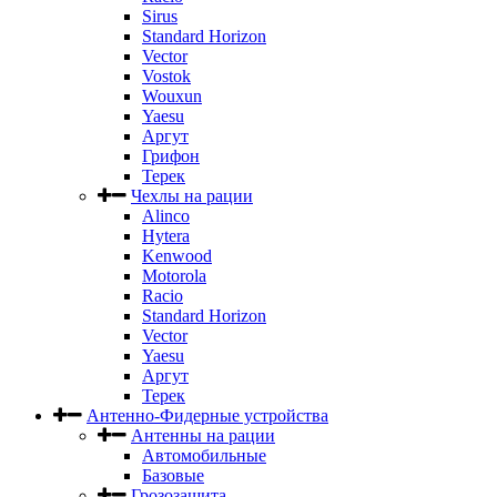
Sirus
Standard Horizon
Vector
Vostok
Wouxun
Yaesu
Аргут
Грифон
Терек
Чехлы на рации
Alinco
Hytera
Kenwood
Motorola
Racio
Standard Horizon
Vector
Yaesu
Аргут
Терек
Антенно-Фидерные устройства
Антенны на рации
Автомобильные
Базовые
Грозозащита