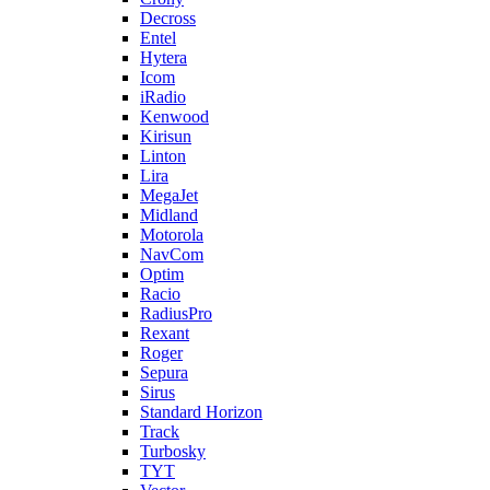
Decross
Entel
Hytera
Icom
iRadio
Kenwood
Kirisun
Linton
Lira
MegaJet
Midland
Motorola
NavCom
Optim
Racio
RadiusPro
Rexant
Roger
Sepura
Sirus
Standard Horizon
Track
Turbosky
TYT