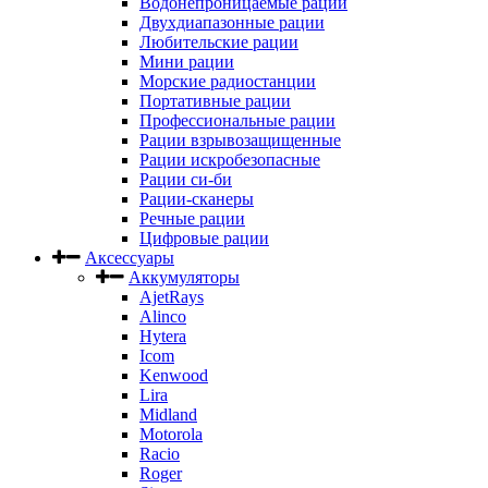
Водонепроницаемые рации
Двухдиапазонные рации
Любительские рации
Мини рации
Морские радиостанции
Портативные рации
Профессиональные рации
Рации взрывозащищенные
Рации искробезопасные
Рации си-би
Рации-сканеры
Речные рации
Цифровые рации
Аксессуары
Аккумуляторы
AjetRays
Alinco
Hytera
Icom
Kenwood
Lira
Midland
Motorola
Racio
Roger