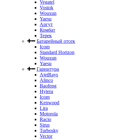
Vegatel
Vostok
Wouxun
Yaesu
Аргут
Комбат
Терек
Батарейный отсек
Icom
Standard Horizon
Wouxun
Yaesu
Гарнитура
AjetRays
Alinco
Baofeng
Hytera
Icom
Kenwood
Lira
Motorola
Racio
Sirus
Turbosky
Vector