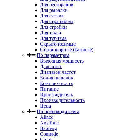
Для ресторанов
Для рыбалки
Для склада
Для страйкбола
Для стройки
Для такси
Для туризма
Скрытоносимые
Стационарные (базовые)
По параметрам
Выходная мощность
Дальность
Диапазон частот
Кол-во каналов
Комплектность
Питание
Производитель
Производительность
Цена
По производителям
Alinco
AnyTone
Baofeng
Comrade
Crony