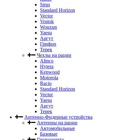
Sirus
Standard Horizon
Vector
Vostok
Wouxun
Yaesu
Аргут
Грифон
Терек
Чехлы на рации
Alinco
Hytera
Kenwood
Motorola
Racio
Standard Horizon
Vector
Yaesu
Аргут
Терек
Антенно-Фидерные устройства
Антенны на рации
Автомобильные
Базовые
Грозозащита