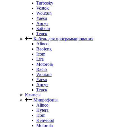
Turbosky
Vostok
Wouxun
Yaesu
Аргут
Байкал
Терек
Кабель для программирования
Alinco
Baofeng
Icom
Lira
Motorola
Racio
Wouxun
Yaesu
Аргут
Терек
Клипсы
Микрофоны
Alinco
Hytera
Icom
Kenwood
Motorola