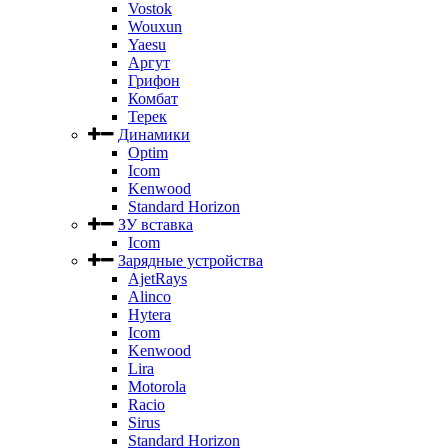
Vostok
Wouxun
Yaesu
Аргут
Грифон
Комбат
Терек
Динамики
Optim
Icom
Kenwood
Standard Horizon
ЗУ вставка
Icom
Зарядные устройства
AjetRays
Alinco
Hytera
Icom
Kenwood
Lira
Motorola
Racio
Sirus
Standard Horizon