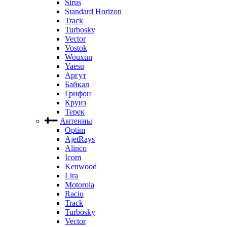
Sirus
Standard Horizon
Track
Turbosky
Vector
Vostok
Wouxun
Yaesu
Аргут
Байкал
Грифон
Круиз
Терек
Антенны
Optim
AjetRays
Alinco
Icom
Kenwood
Lira
Motorola
Racio
Track
Turbosky
Vector