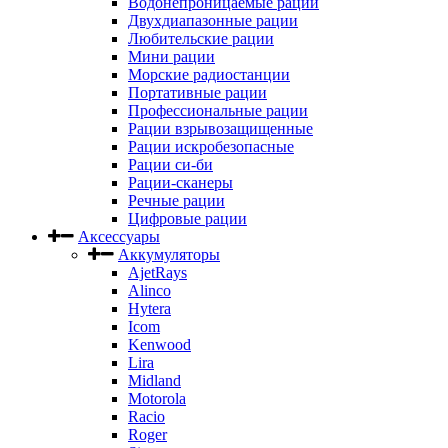
Водонепроницаемые рации
Двухдиапазонные рации
Любительские рации
Мини рации
Морские радиостанции
Портативные рации
Профессиональные рации
Рации взрывозащищенные
Рации искробезопасные
Рации си-би
Рации-сканеры
Речные рации
Цифровые рации
Аксессуары
Аккумуляторы
AjetRays
Alinco
Hytera
Icom
Kenwood
Lira
Midland
Motorola
Racio
Roger