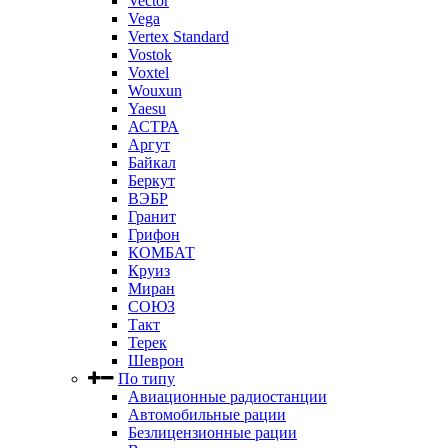
Vector
Vega
Vertex Standard
Vostok
Voxtel
Wouxun
Yaesu
АСТРА
Аргут
Байкал
Беркут
ВЭБР
Гранит
Грифон
КОМБАТ
Круиз
Миран
СОЮЗ
Такт
Терек
Шеврон
По типу
Авиационные радиостанции
Автомобильные рации
Безлицензионные рации