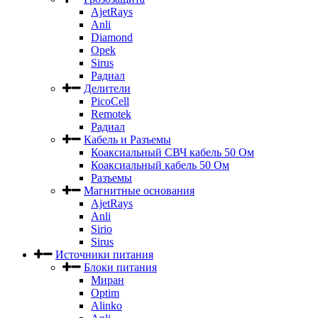
AjetRays
Anli
Diamond
Opek
Sirus
Радиал
Делители
PicoCell
Remotek
Радиал
Кабель и Разъемы
Коаксиальный СВЧ кабель 50 Ом
Коаксиальный кабель 50 Ом
Разъемы
Магнитные основания
AjetRays
Anli
Sirio
Sirus
Источники питания
Блоки питания
Миран
Optim
Alinko