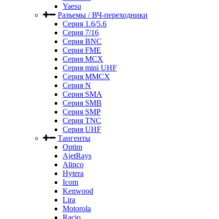
Yaesu
Разъемы / ВЧ-переходники
Серия 1.6/5.6
Серия 7/16
Серия BNC
Серия FME
Серия MCX
Серия mini UHF
Серия MMCX
Серия N
Серия SMA
Серия SMB
Серия SMP
Серия TNC
Серия UHF
Тангенты
Optim
AjetRays
Alinco
Hytera
Icom
Kenwood
Lira
Motorola
Racio