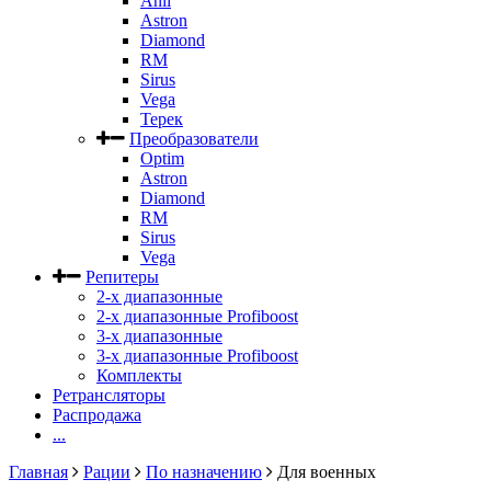
Anli
Astron
Diamond
RM
Sirus
Vega
Терек
Преобразователи
Optim
Astron
Diamond
RM
Sirus
Vega
Репитеры
2-х диапазонные
2-х диапазонные Profiboost
3-х диапазонные
3-х диапазонные Profiboost
Комплекты
Ретрансляторы
Распродажа
...
Главная
Рации
По назначению
Для военных