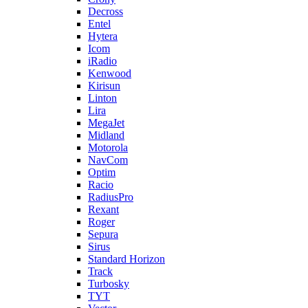
Decross
Entel
Hytera
Icom
iRadio
Kenwood
Kirisun
Linton
Lira
MegaJet
Midland
Motorola
NavCom
Optim
Racio
RadiusPro
Rexant
Roger
Sepura
Sirus
Standard Horizon
Track
Turbosky
TYT