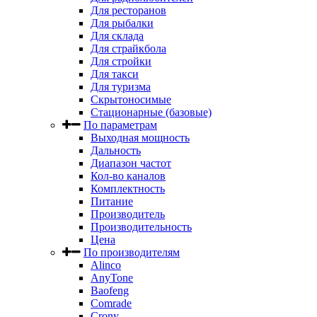
Для ресторанов
Для рыбалки
Для склада
Для страйкбола
Для стройки
Для такси
Для туризма
Скрытоносимые
Стационарные (базовые)
По параметрам
Выходная мощность
Дальность
Диапазон частот
Кол-во каналов
Комплектность
Питание
Производитель
Производительность
Цена
По производителям
Alinco
AnyTone
Baofeng
Comrade
Crony