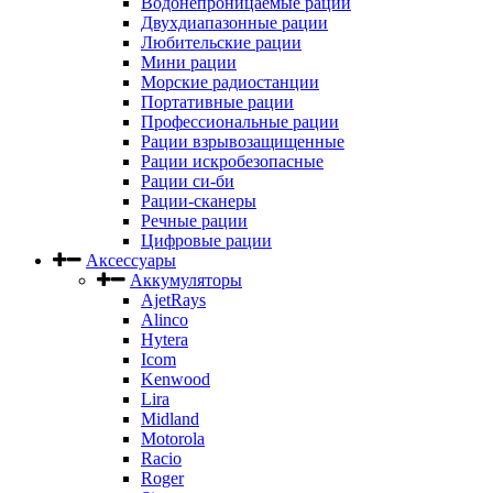
Водонепроницаемые рации
Двухдиапазонные рации
Любительские рации
Мини рации
Морские радиостанции
Портативные рации
Профессиональные рации
Рации взрывозащищенные
Рации искробезопасные
Рации си-би
Рации-сканеры
Речные рации
Цифровые рации
Аксессуары
Аккумуляторы
AjetRays
Alinco
Hytera
Icom
Kenwood
Lira
Midland
Motorola
Racio
Roger