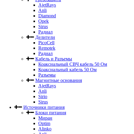
AjetRays
Anli
Diamond
Opek
Sirus
Радиал
Делители
PicoCell
Remotek
Радиал
Кабель и Разъемы
Коаксиальный СВЧ кабель 50 Ом
Коаксиальный кабель 50 Ом
Разъемы
Магнитные основания
AjetRays
Anli
Sirio
Sirus
Источники питания
Блоки питания
Миран
Optim
Alinko