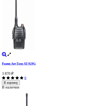
Рация AnyTone AT-929G
3 870
₽
0
В корзину
В наличии