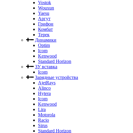
Vostok
Wouxun
Yaesu
Аргут
Грифон
Комбат
Терек
Динамики
Optim
Icom
Kenwood
Standard Horizon
ЗУ вставка
Icom
Зарядные устройства
AjetRays
Alinco
Hytera
Icom
Kenwood
Lira
Motorola
Racio
Sirus
Standard Horizon