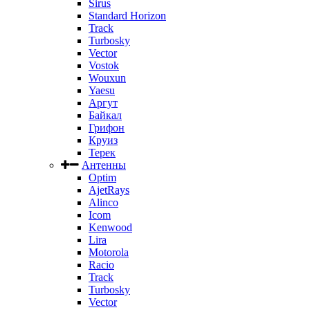
Sirus
Standard Horizon
Track
Turbosky
Vector
Vostok
Wouxun
Yaesu
Аргут
Байкал
Грифон
Круиз
Терек
Антенны
Optim
AjetRays
Alinco
Icom
Kenwood
Lira
Motorola
Racio
Track
Turbosky
Vector