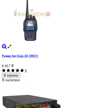
Рация AnyTone AT-398UV
6 917
₽
0
В корзину
В наличии