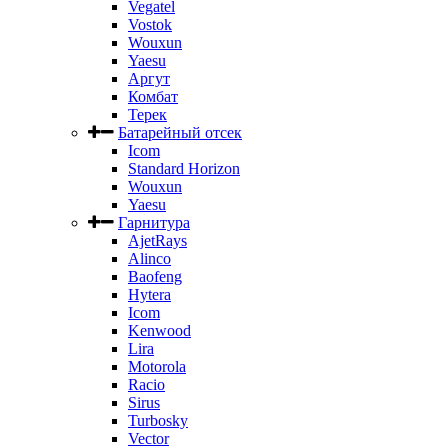
Vegatel
Vostok
Wouxun
Yaesu
Аргут
Комбат
Терек
Батарейный отсек
Icom
Standard Horizon
Wouxun
Yaesu
Гарнитура
AjetRays
Alinco
Baofeng
Hytera
Icom
Kenwood
Lira
Motorola
Racio
Sirus
Turbosky
Vector