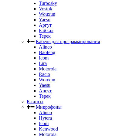
Turbosky
Vostok
Wouxun
Yaesu
Аргут
Байкал
Терек
Кабель для программирования
Alinco
Baofeng
Icom
Lira
Motorola
Racio
Wouxun
Yaesu
Аргут
Терек
Клипсы
Микрофоны
Alinco
Hytera
Icom
Kenwood
Motorola