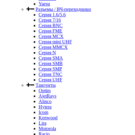
Yaesu
Разъемы / ВЧ-переходники
Серия 1.6/5.6
Серия 7/16
Серия BNC
Серия FME
Серия MCX
Серия mini UHF
Серия MMCX
Серия N
Серия SMA
Серия SMB
Серия SMP
Серия TNC
Серия UHF
Тангенты
Optim
AjetRays
Alinco
Hytera
Icom
Kenwood
Lira
Motorola
Racio