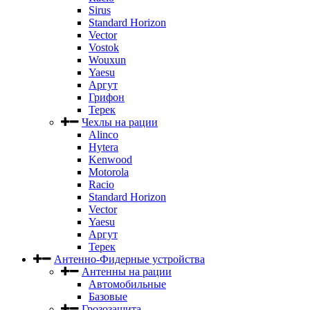
Sirus
Standard Horizon
Vector
Vostok
Wouxun
Yaesu
Аргут
Грифон
Терек
Чехлы на рации
Alinco
Hytera
Kenwood
Motorola
Racio
Standard Horizon
Vector
Yaesu
Аргут
Терек
Антенно-Фидерные устройства
Антенны на рации
Автомобильные
Базовые
Грозозащита