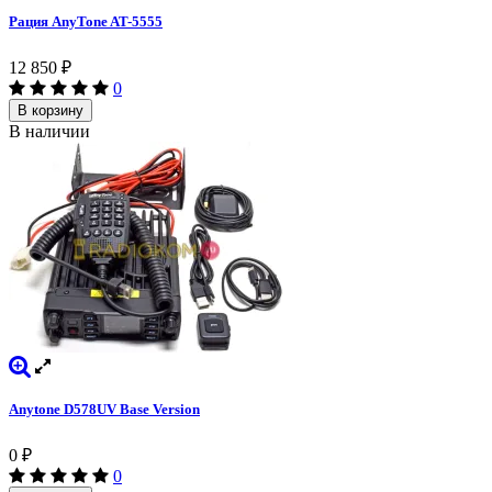
Рация AnyTone AT-5555
12 850
₽
0
В корзину
В наличии
Anytone D578UV Base Version
0
₽
0