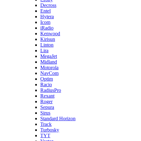
Decross
Entel
Hytera
Icom
iRadio
Kenwood
Kirisun
Linton
Lira
MegaJet
Midland
Motorola
NavCom
Optim
Racio
RadiusPro
Rexant
Roger
Sepura
Sirus
Standard Horizon
Track
Turbosky
TYT