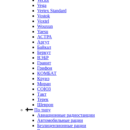
Vector
Vega
Vertex Standard
Vostok
Voxtel
Wouxun
Yaesu
АСТРА
Аргут
Байкал
Беркут
ВЭБР
Гранит
Грифон
КОМБАТ
Круиз
Миран
СОЮЗ
Такт
Терек
Шеврон
По типу
Авиационные радиостанции
Автомобильные рации
Безлицензионные рации