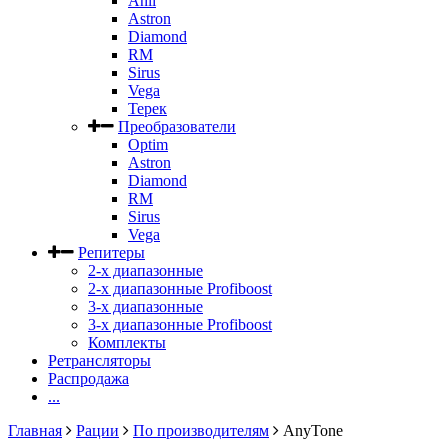
Anli
Astron
Diamond
RM
Sirus
Vega
Терек
Преобразователи
Optim
Astron
Diamond
RM
Sirus
Vega
Репитеры
2-х диапазонные
2-х диапазонные Profiboost
3-х диапазонные
3-х диапазонные Profiboost
Комплекты
Ретрансляторы
Распродажа
...
Главная
Рации
По производителям
AnyTone