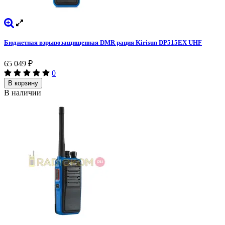
Бюджетная взрывозащищенная DMR рация Kirisun DP515EX UHF
65 049
₽
0
В корзину
В наличии