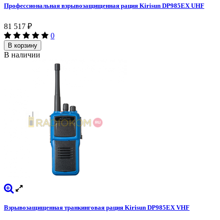
Профессиональная взрывозащищенная рация Kirisun DP985EX UHF
81 517
₽
0
В корзину
В наличии
Взрывозащищенная транкинговая рация Kirisun DP985EX VHF