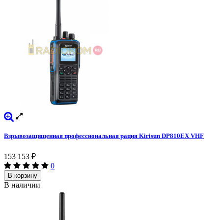
Взрывозащищенная профессиональная рация Kirisun DP810EX VHF
153 153
₽
0
В корзину
В наличии