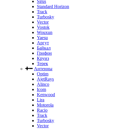
Sirus
Standard Horizon
Track
Turbosky
Vector
Vostok
Wouxun
Yaesu
Аргут
Байкал
Грифон
Круиз
Терек
Антенны
Optim
AjetRays
Alinco
Icom
Kenwood
Lira
Motorola
Racio
Track
Turbosky
Vector