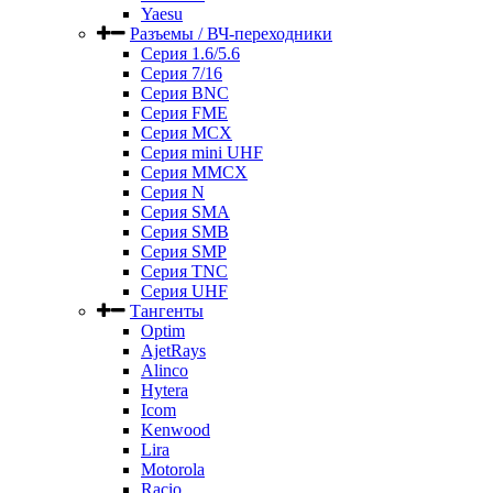
Yaesu
Разъемы / ВЧ-переходники
Серия 1.6/5.6
Серия 7/16
Серия BNC
Серия FME
Серия MCX
Серия mini UHF
Серия MMCX
Серия N
Серия SMA
Серия SMB
Серия SMP
Серия TNC
Серия UHF
Тангенты
Optim
AjetRays
Alinco
Hytera
Icom
Kenwood
Lira
Motorola
Racio