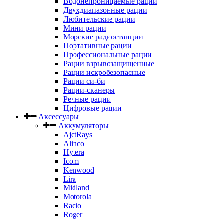
Водонепроницаемые рации
Двухдиапазонные рации
Любительские рации
Мини рации
Морские радиостанции
Портативные рации
Профессиональные рации
Рации взрывозащищенные
Рации искробезопасные
Рации си-би
Рации-сканеры
Речные рации
Цифровые рации
Аксессуары
Аккумуляторы
AjetRays
Alinco
Hytera
Icom
Kenwood
Lira
Midland
Motorola
Racio
Roger