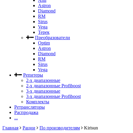
Anli
Astron
Diamond
RM
Sirus
Vega
Терек
Преобразователи
Optim
Astron
Diamond
RM
Sirus
Vega
Репитеры
2-х диапазонные
2-х диапазонные Profiboost
3-х диапазонные
3-х диапазонные Profiboost
Комплекты
Ретрансляторы
Распродажа
...
Главная
Рации
По производителям
Kirisun