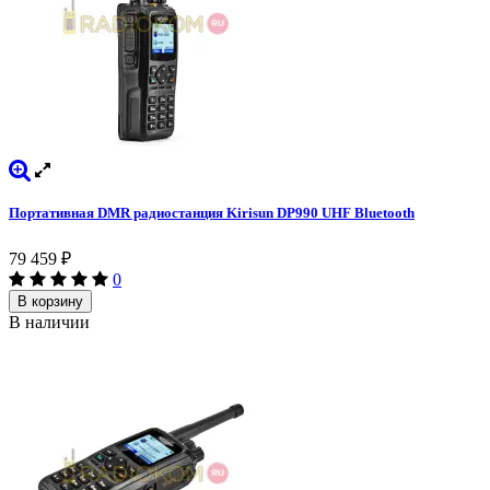
Портативная DMR радиостанция Kirisun DP990 UHF Bluetooth
79 459
₽
0
В корзину
В наличии