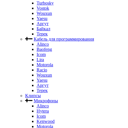
Turbosky
Vostok
Wouxun
Yaesu
Аргут
Байкал
Терек
Кабель для программирования
Alinco
Baofeng
Icom
Lira
Motorola
Racio
Wouxun
Yaesu
Аргут
Терек
Клипсы
Микрофоны
Alinco
Hytera
Icom
Kenwood
Motorola