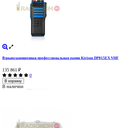
Взрывозащищенная профессиональная рация Kirisun DP815EX VHF
135 861
₽
0
В корзину
В наличии