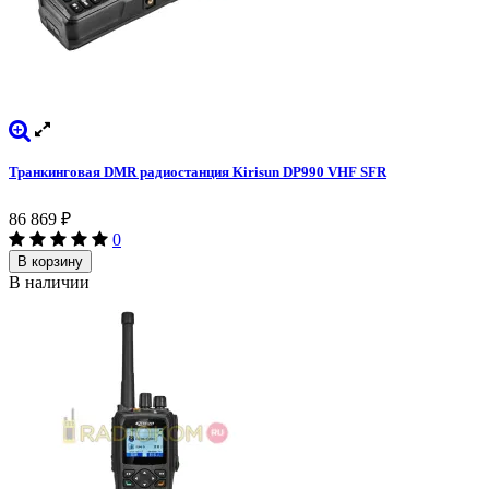
Транкинговая DMR радиостанция Kirisun DP990 VHF SFR
86 869
₽
0
В корзину
В наличии