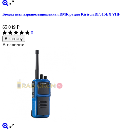
Бюджетная взрывозащищенная DMR рация Kirisun DP515EX VHF
65 049
₽
0
В корзину
В наличии