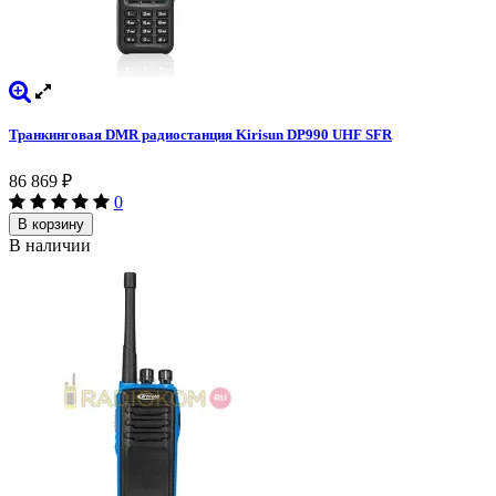
Транкинговая DMR радиостанция Kirisun DP990 UHF SFR
86 869
₽
0
В корзину
В наличии