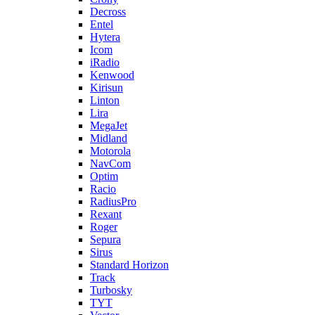
Decross
Entel
Hytera
Icom
iRadio
Kenwood
Kirisun
Linton
Lira
MegaJet
Midland
Motorola
NavCom
Optim
Racio
RadiusPro
Rexant
Roger
Sepura
Sirus
Standard Horizon
Track
Turbosky
TYT