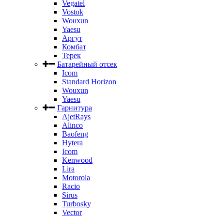
Vegatel
Vostok
Wouxun
Yaesu
Аргут
Комбат
Терек
Батарейный отсек
Icom
Standard Horizon
Wouxun
Yaesu
Гарнитура
AjetRays
Alinco
Baofeng
Hytera
Icom
Kenwood
Lira
Motorola
Racio
Sirus
Turbosky
Vector