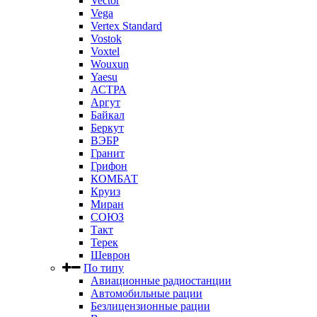
Vector
Vega
Vertex Standard
Vostok
Voxtel
Wouxun
Yaesu
АСТРА
Аргут
Байкал
Беркут
ВЭБР
Гранит
Грифон
КОМБАТ
Круиз
Миран
СОЮЗ
Такт
Терек
Шеврон
По типу
Авиационные радиостанции
Автомобильные рации
Безлицензионные рации