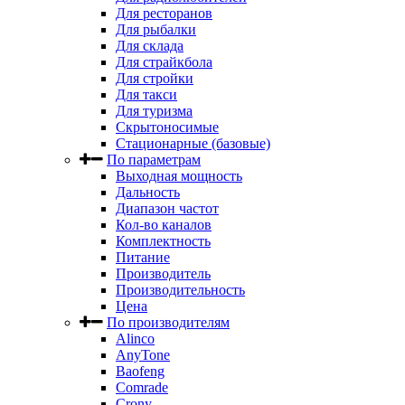
Для ресторанов
Для рыбалки
Для склада
Для страйкбола
Для стройки
Для такси
Для туризма
Скрытоносимые
Стационарные (базовые)
По параметрам
Выходная мощность
Дальность
Диапазон частот
Кол-во каналов
Комплектность
Питание
Производитель
Производительность
Цена
По производителям
Alinco
AnyTone
Baofeng
Comrade
Crony