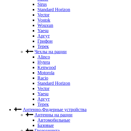
Sirus
Standard Horizon
Vector
Vostok
Wouxun
Yaesu
Аргут
Грифон
Терек
Чехлы на рации
Alinco
Hytera
Kenwood
Motorola
Racio
Standard Horizon
Vector
Yaesu
Аргут
Терек
Антенно-Фидерные устройства
Антенны на рации
Автомобильные
Базовые
Грозозащита