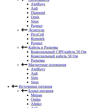
AjetRays
Anli
Diamond
Opek
Sirus
Радиал
Делители
PicoCell
Remotek
Радиал
Кабель и Разъемы
Коаксиальный СВЧ кабель 50 Ом
Коаксиальный кабель 50 Ом
Разъемы
Магнитные основания
AjetRays
Anli
Sirio
Sirus
Источники питания
Блоки питания
Миран
Optim
Alinko