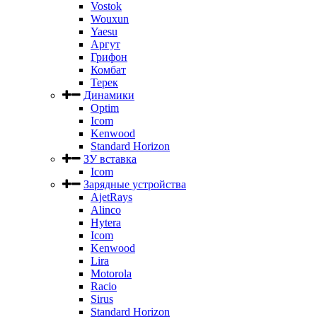
Vostok
Wouxun
Yaesu
Аргут
Грифон
Комбат
Терек
Динамики
Optim
Icom
Kenwood
Standard Horizon
ЗУ вставка
Icom
Зарядные устройства
AjetRays
Alinco
Hytera
Icom
Kenwood
Lira
Motorola
Racio
Sirus
Standard Horizon