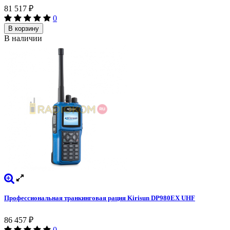
81 517
₽
0
В корзину
В наличии
Профессиональная транкинговая рация Kirisun DP980EX UHF
86 457
₽
0