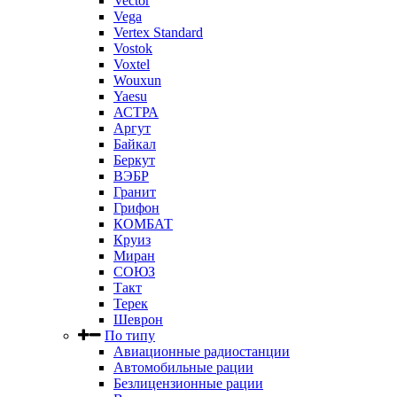
Vector
Vega
Vertex Standard
Vostok
Voxtel
Wouxun
Yaesu
АСТРА
Аргут
Байкал
Беркут
ВЭБР
Гранит
Грифон
КОМБАТ
Круиз
Миран
СОЮЗ
Такт
Терек
Шеврон
По типу
Авиационные радиостанции
Автомобильные рации
Безлицензионные рации