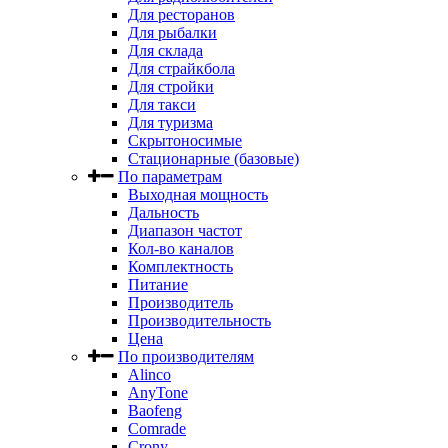
Для ресторанов
Для рыбалки
Для склада
Для страйкбола
Для стройки
Для такси
Для туризма
Скрытоносимые
Стационарные (базовые)
По параметрам
Выходная мощность
Дальность
Диапазон частот
Кол-во каналов
Комплектность
Питание
Производитель
Производительность
Цена
По производителям
Alinco
AnyTone
Baofeng
Comrade
Crony