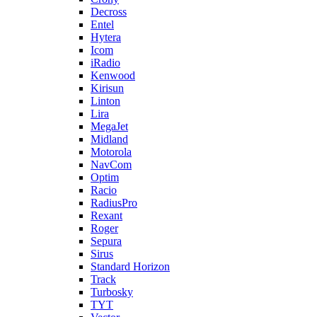
Decross
Entel
Hytera
Icom
iRadio
Kenwood
Kirisun
Linton
Lira
MegaJet
Midland
Motorola
NavCom
Optim
Racio
RadiusPro
Rexant
Roger
Sepura
Sirus
Standard Horizon
Track
Turbosky
TYT