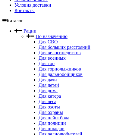
Условия доставки
Контакты
Каталог
Рации
По назначению
Для СВО
Для больших расстояний
Для велосипедистов
Для военных
Для гор
Для горнолыжников
Для дальнобойщиков
Для дачи
Для детей
Для дома
Для катера
Для леса
Для охоты
Для охраны
Для пейнтбола
Для полиции
Для походов
Для радиолюбителей