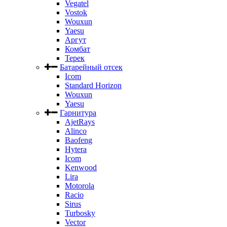
Vegatel
Vostok
Wouxun
Yaesu
Аргут
Комбат
Терек
Батарейный отсек
Icom
Standard Horizon
Wouxun
Yaesu
Гарнитура
AjetRays
Alinco
Baofeng
Hytera
Icom
Kenwood
Lira
Motorola
Racio
Sirus
Turbosky
Vector