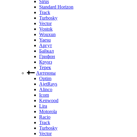
Sirus
Standard Horizon
Track
Turbosky
Vector
Vostok
Wouxun
Yaesu
Аргут
Байкал
Грифон
Круиз
Терек
Антенны
Optim
AjetRays
Alinco
Icom
Kenwood
Lira
Motorola
Racio
Track
Turbosky
Vector