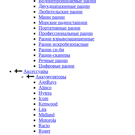
Водонепроницаемые рации
Двухдиапазонные рации
Любительские рации
Мини рации
Морские радиостанции
Портативные рации
Профессиональные рации
Рации взрывозащищенные
Рации искробезопасные
Рации си-би
Рации-сканеры
Речные рации
Цифровые рации
Аксессуары
Аккумуляторы
AjetRays
Alinco
Hytera
Icom
Kenwood
Lira
Midland
Motorola
Racio
Roger