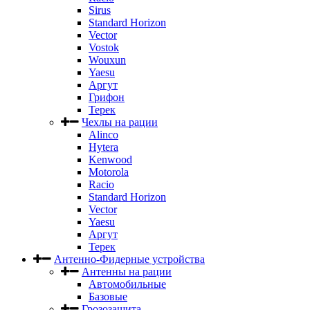
Sirus
Standard Horizon
Vector
Vostok
Wouxun
Yaesu
Аргут
Грифон
Терек
Чехлы на рации
Alinco
Hytera
Kenwood
Motorola
Racio
Standard Horizon
Vector
Yaesu
Аргут
Терек
Антенно-Фидерные устройства
Антенны на рации
Автомобильные
Базовые
Грозозащита