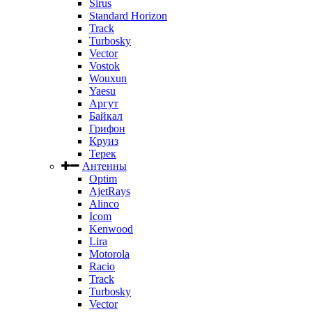
Sirus
Standard Horizon
Track
Turbosky
Vector
Vostok
Wouxun
Yaesu
Аргут
Байкал
Грифон
Круиз
Терек
Антенны
Optim
AjetRays
Alinco
Icom
Kenwood
Lira
Motorola
Racio
Track
Turbosky
Vector