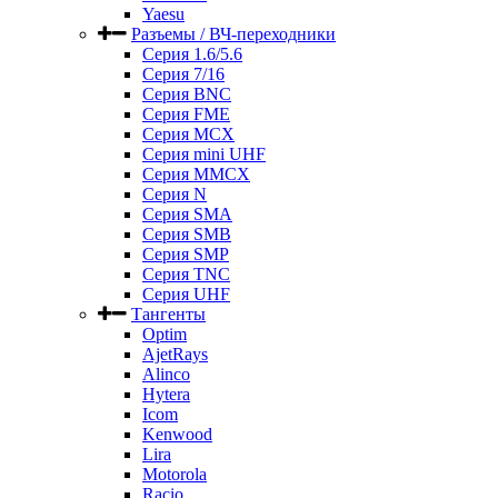
Yaesu
Разъемы / ВЧ-переходники
Серия 1.6/5.6
Серия 7/16
Серия BNC
Серия FME
Серия MCX
Серия mini UHF
Серия MMCX
Серия N
Серия SMA
Серия SMB
Серия SMP
Серия TNC
Серия UHF
Тангенты
Optim
AjetRays
Alinco
Hytera
Icom
Kenwood
Lira
Motorola
Racio