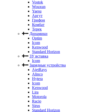
Vostok
Wouxun
Yaesu
Аргут
Грифон
Комбат
Терек
Динамики
Optim
Icom
Kenwood
Standard Horizon
ЗУ вставка
Icom
Зарядные устройства
AjetRays
Alinco
Hytera
Icom
Kenwood
Lira
Motorola
Racio
Sirus
Standard Horizon