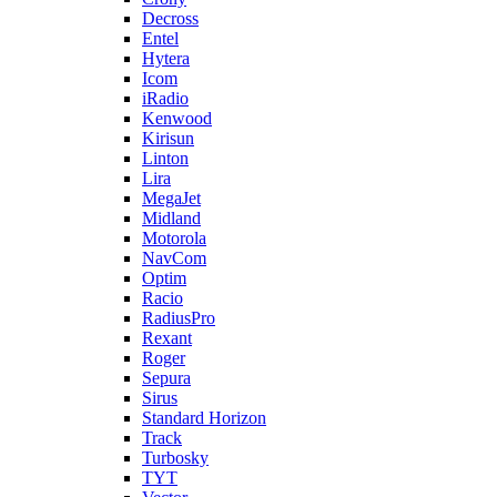
Decross
Entel
Hytera
Icom
iRadio
Kenwood
Kirisun
Linton
Lira
MegaJet
Midland
Motorola
NavCom
Optim
Racio
RadiusPro
Rexant
Roger
Sepura
Sirus
Standard Horizon
Track
Turbosky
TYT