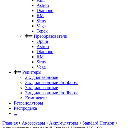
Anli
Astron
Diamond
RM
Sirus
Vega
Терек
Преобразователи
Optim
Astron
Diamond
RM
Sirus
Vega
Репитеры
2-х диапазонные
2-х диапазонные Profiboost
3-х диапазонные
3-х диапазонные Profiboost
Комплекты
Ретрансляторы
Распродажа
...
Главная
Аксессуары
Аккумуляторы
Standard Horizon