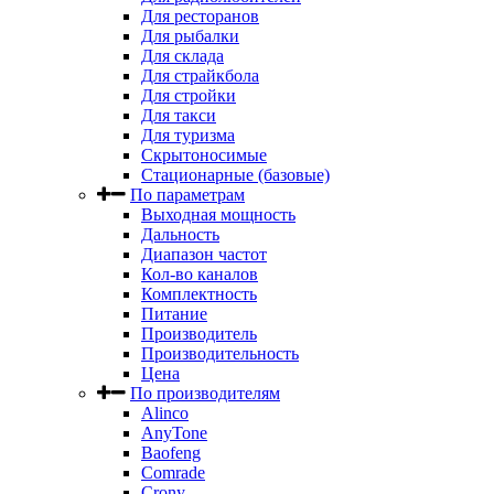
Для ресторанов
Для рыбалки
Для склада
Для страйкбола
Для стройки
Для такси
Для туризма
Скрытоносимые
Стационарные (базовые)
По параметрам
Выходная мощность
Дальность
Диапазон частот
Кол-во каналов
Комплектность
Питание
Производитель
Производительность
Цена
По производителям
Alinco
AnyTone
Baofeng
Comrade
Crony