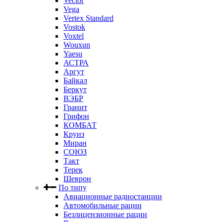
Vector
Vega
Vertex Standard
Vostok
Voxtel
Wouxun
Yaesu
АСТРА
Аргут
Байкал
Беркут
ВЭБР
Гранит
Грифон
КОМБАТ
Круиз
Миран
СОЮЗ
Такт
Терек
Шеврон
По типу
Авиационные радиостанции
Автомобильные рации
Безлицензионные рации