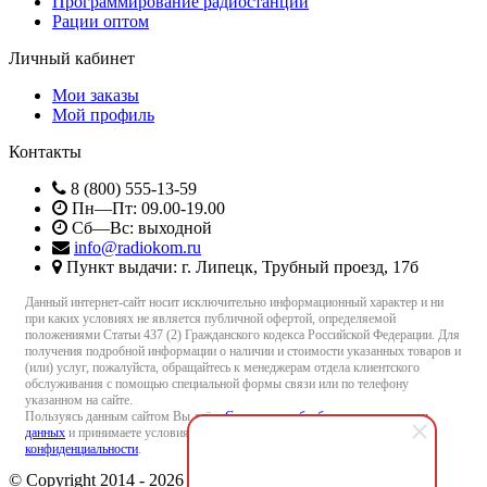
Программирование радиостанций
Рации оптом
Личный кабинет
Мои заказы
Мой профиль
Контакты
8 (800) 555-13-59
Пн—Пт: 09.00-19.00
Сб—Вс: выходной
info@radiokom.ru
Пункт выдачи: г. Липецк, Трубный проезд, 17б
Данный интернет-сайт носит исключительно информационный характер и ни
при каких условиях не является публичной офертой, определяемой
положениями Статьи 437 (2) Гражданского кодекса Российской Федерации. Для
получения подробной информации о наличии и стоимости указанных товаров и
(или) услуг, пожалуйста, обращайтесь к менеджерам отдела клиентского
обслуживания с помощью специальной формы связи или по телефону
указанном на сайте.
Пользуясь данным сайтом Вы даёте
Согласие на обработку персональных
данных
и принимаете условия
Пользовательского соглашения
и
Политики
конфиденциальности
.
© Copyright 2014 - 2026 Radiokom.ru