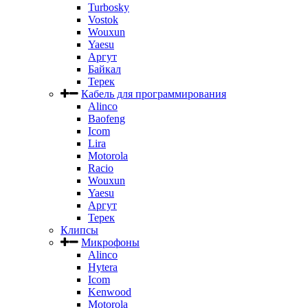
Turbosky
Vostok
Wouxun
Yaesu
Аргут
Байкал
Терек
Кабель для программирования
Alinco
Baofeng
Icom
Lira
Motorola
Racio
Wouxun
Yaesu
Аргут
Терек
Клипсы
Микрофоны
Alinco
Hytera
Icom
Kenwood
Motorola