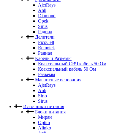
AjetRays
Anli
Diamond
Opek
Sirus
Радиал
Делители
PicoCell
Remotek
Радиал
Кабель и Разъемы
Коаксиальный СВЧ кабель 50 Ом
Коаксиальный кабель 50 Ом
Разъемы
Магнитные основания
AjetRays
Anli
Sirio
Sirus
Источники питания
Блоки питания
Миран
Optim
Alinko