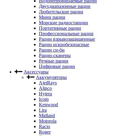
Водонепроницаемые рации
Двухдиапазонные рации
Любительские рации
Мини рации
Морские радиостанции
Портативные рации
Профессиональные рации
Рации взрывозащищенные
Рации искробезопасные
Рации си-би
Рации-сканеры
Речные рации
Цифровые рации
Аксессуары
Аккумуляторы
AjetRays
Alinco
Hytera
Icom
Kenwood
Lira
Midland
Motorola
Racio
Roger