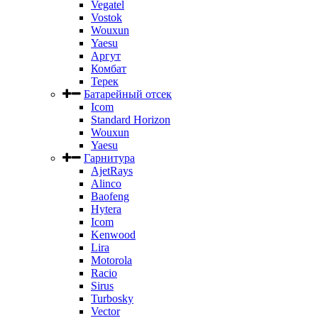
Vegatel
Vostok
Wouxun
Yaesu
Аргут
Комбат
Терек
Батарейный отсек
Icom
Standard Horizon
Wouxun
Yaesu
Гарнитура
AjetRays
Alinco
Baofeng
Hytera
Icom
Kenwood
Lira
Motorola
Racio
Sirus
Turbosky
Vector