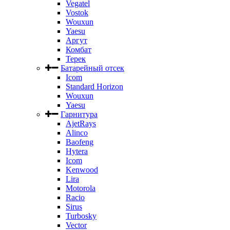
Vegatel
Vostok
Wouxun
Yaesu
Аргут
Комбат
Терек
Батарейный отсек
Icom
Standard Horizon
Wouxun
Yaesu
Гарнитура
AjetRays
Alinco
Baofeng
Hytera
Icom
Kenwood
Lira
Motorola
Racio
Sirus
Turbosky
Vector