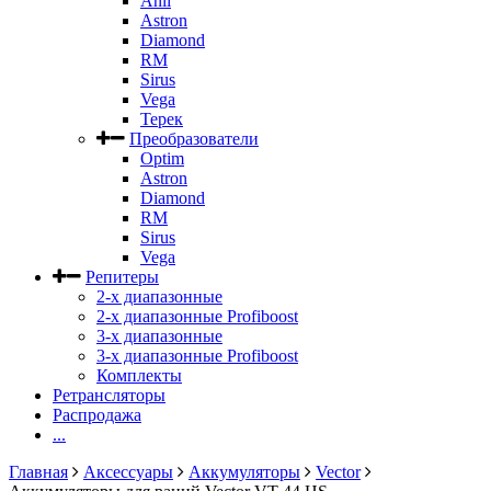
Anli
Astron
Diamond
RM
Sirus
Vega
Терек
Преобразователи
Optim
Astron
Diamond
RM
Sirus
Vega
Репитеры
2-х диапазонные
2-х диапазонные Profiboost
3-х диапазонные
3-х диапазонные Profiboost
Комплекты
Ретрансляторы
Распродажа
...
Главная
Аксессуары
Аккумуляторы
Vector