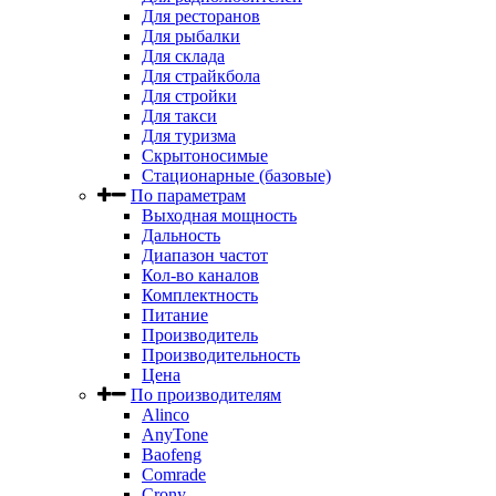
Для ресторанов
Для рыбалки
Для склада
Для страйкбола
Для стройки
Для такси
Для туризма
Скрытоносимые
Стационарные (базовые)
По параметрам
Выходная мощность
Дальность
Диапазон частот
Кол-во каналов
Комплектность
Питание
Производитель
Производительность
Цена
По производителям
Alinco
AnyTone
Baofeng
Comrade
Crony