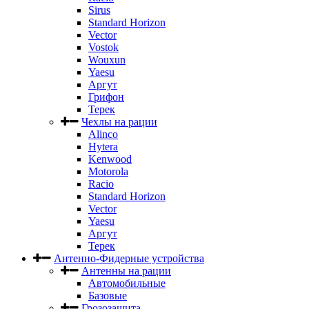
Sirus
Standard Horizon
Vector
Vostok
Wouxun
Yaesu
Аргут
Грифон
Терек
Чехлы на рации
Alinco
Hytera
Kenwood
Motorola
Racio
Standard Horizon
Vector
Yaesu
Аргут
Терек
Антенно-Фидерные устройства
Антенны на рации
Автомобильные
Базовые
Грозозащита