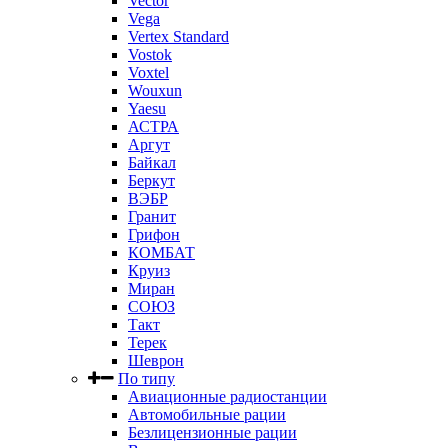
Vector
Vega
Vertex Standard
Vostok
Voxtel
Wouxun
Yaesu
АСТРА
Аргут
Байкал
Беркут
ВЭБР
Гранит
Грифон
КОМБАТ
Круиз
Миран
СОЮЗ
Такт
Терек
Шеврон
По типу
Авиационные радиостанции
Автомобильные рации
Безлицензионные рации