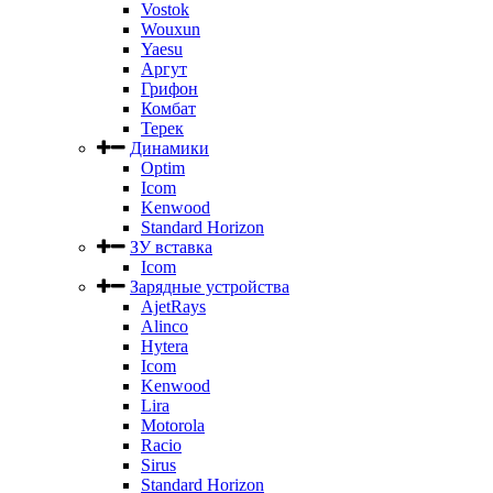
Vostok
Wouxun
Yaesu
Аргут
Грифон
Комбат
Терек
Динамики
Optim
Icom
Kenwood
Standard Horizon
ЗУ вставка
Icom
Зарядные устройства
AjetRays
Alinco
Hytera
Icom
Kenwood
Lira
Motorola
Racio
Sirus
Standard Horizon