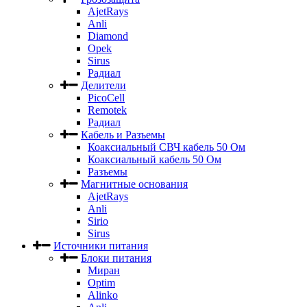
AjetRays
Anli
Diamond
Opek
Sirus
Радиал
Делители
PicoCell
Remotek
Радиал
Кабель и Разъемы
Коаксиальный СВЧ кабель 50 Ом
Коаксиальный кабель 50 Ом
Разъемы
Магнитные основания
AjetRays
Anli
Sirio
Sirus
Источники питания
Блоки питания
Миран
Optim
Alinko