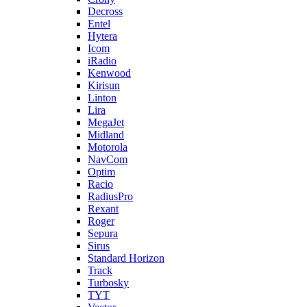
Decross
Entel
Hytera
Icom
iRadio
Kenwood
Kirisun
Linton
Lira
MegaJet
Midland
Motorola
NavCom
Optim
Racio
RadiusPro
Rexant
Roger
Sepura
Sirus
Standard Horizon
Track
Turbosky
TYT