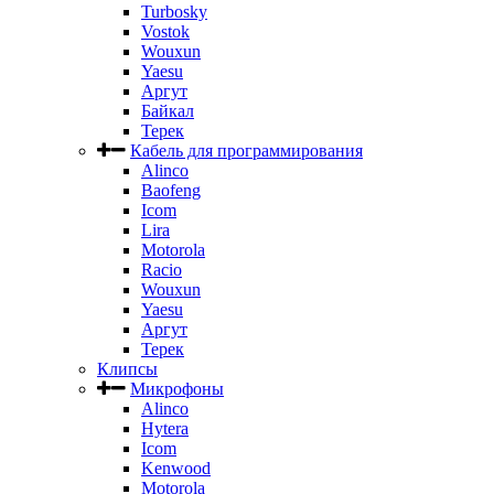
Turbosky
Vostok
Wouxun
Yaesu
Аргут
Байкал
Терек
Кабель для программирования
Alinco
Baofeng
Icom
Lira
Motorola
Racio
Wouxun
Yaesu
Аргут
Терек
Клипсы
Микрофоны
Alinco
Hytera
Icom
Kenwood
Motorola