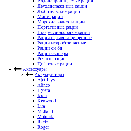
Водонепроницаемые рации
Двухдиапазонные рации
Любительские рации
Мини рации
Морские радиостанции
Портативные рации
Профессиональные рации
Рации взрывозащищенные
Рации искробезопасные
Рации си-би
Рации-сканеры
Речные рации
Цифровые рации
Аксессуары
Аккумуляторы
AjetRays
Alinco
Hytera
Icom
Kenwood
Lira
Midland
Motorola
Racio
Roger