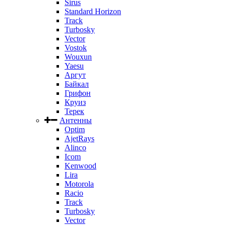
Sirus
Standard Horizon
Track
Turbosky
Vector
Vostok
Wouxun
Yaesu
Аргут
Байкал
Грифон
Круиз
Терек
Антенны
Optim
AjetRays
Alinco
Icom
Kenwood
Lira
Motorola
Racio
Track
Turbosky
Vector