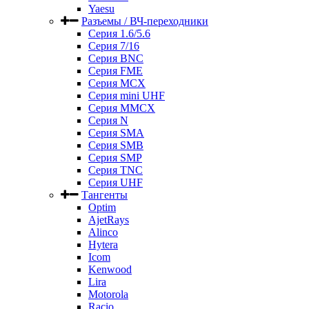
Yaesu
Разъемы / ВЧ-переходники
Серия 1.6/5.6
Серия 7/16
Серия BNC
Серия FME
Серия MCX
Серия mini UHF
Серия MMCX
Серия N
Серия SMA
Серия SMB
Серия SMP
Серия TNC
Серия UHF
Тангенты
Optim
AjetRays
Alinco
Hytera
Icom
Kenwood
Lira
Motorola
Racio