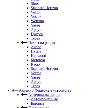
Sirus
Standard Horizon
Vector
Vostok
Wouxun
Yaesu
Аргут
Грифон
Терек
Чехлы на рации
Alinco
Hytera
Kenwood
Motorola
Racio
Standard Horizon
Vector
Yaesu
Аргут
Терек
Антенно-Фидерные устройства
Антенны на рации
Автомобильные
Базовые
Грозозащита