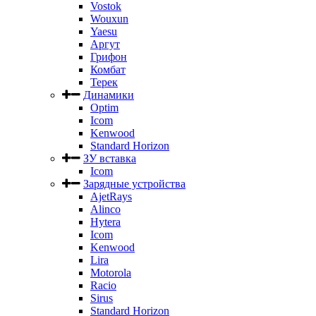
Vostok
Wouxun
Yaesu
Аргут
Грифон
Комбат
Терек
Динамики
Optim
Icom
Kenwood
Standard Horizon
ЗУ вставка
Icom
Зарядные устройства
AjetRays
Alinco
Hytera
Icom
Kenwood
Lira
Motorola
Racio
Sirus
Standard Horizon