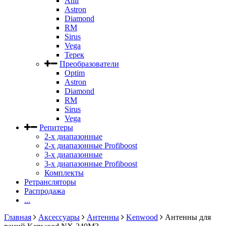
Anli
Astron
Diamond
RM
Sirus
Vega
Терек
Преобразователи
Optim
Astron
Diamond
RM
Sirus
Vega
Репитеры
2-х диапазонные
2-х диапазонные Profiboost
3-х диапазонные
3-х диапазонные Profiboost
Комплекты
Ретрансляторы
Распродажа
...
Главная
Аксессуары
Антенны
Kenwood
Антенны для