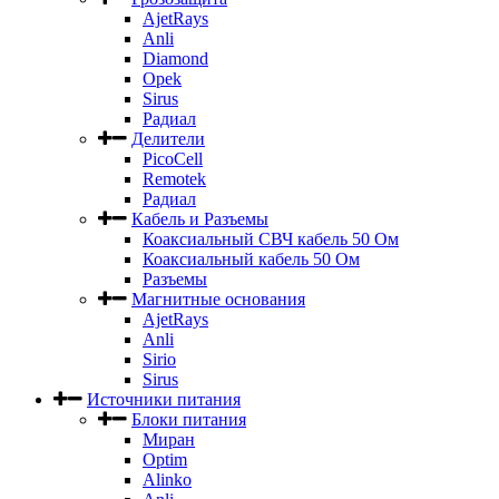
AjetRays
Anli
Diamond
Opek
Sirus
Радиал
Делители
PicoCell
Remotek
Радиал
Кабель и Разъемы
Коаксиальный СВЧ кабель 50 Ом
Коаксиальный кабель 50 Ом
Разъемы
Магнитные основания
AjetRays
Anli
Sirio
Sirus
Источники питания
Блоки питания
Миран
Optim
Alinko