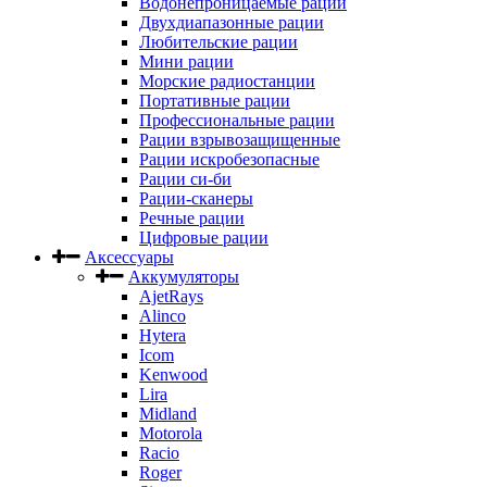
Водонепроницаемые рации
Двухдиапазонные рации
Любительские рации
Мини рации
Морские радиостанции
Портативные рации
Профессиональные рации
Рации взрывозащищенные
Рации искробезопасные
Рации си-би
Рации-сканеры
Речные рации
Цифровые рации
Аксессуары
Аккумуляторы
AjetRays
Alinco
Hytera
Icom
Kenwood
Lira
Midland
Motorola
Racio
Roger