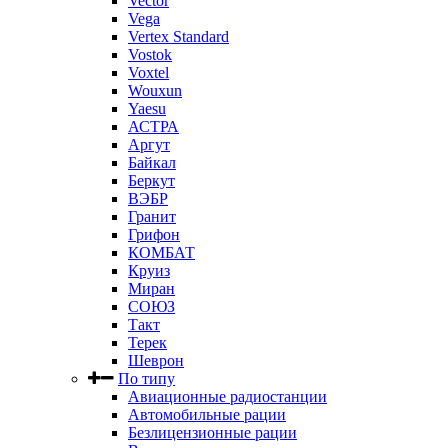
Vector
Vega
Vertex Standard
Vostok
Voxtel
Wouxun
Yaesu
АСТРА
Аргут
Байкал
Беркут
ВЭБР
Гранит
Грифон
КОМБАТ
Круиз
Миран
СОЮЗ
Такт
Терек
Шеврон
По типу
Авиационные радиостанции
Автомобильные рации
Безлицензионные рации