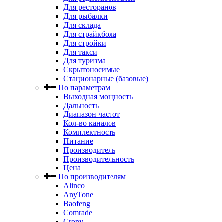
Для ресторанов
Для рыбалки
Для склада
Для страйкбола
Для стройки
Для такси
Для туризма
Скрытоносимые
Стационарные (базовые)
По параметрам
Выходная мощность
Дальность
Диапазон частот
Кол-во каналов
Комплектность
Питание
Производитель
Производительность
Цена
По производителям
Alinco
AnyTone
Baofeng
Comrade
Crony