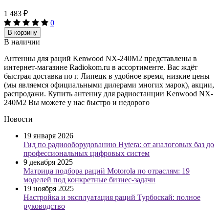
1 483
₽
0
В корзину
В наличии
Антенны для раций Kenwood NX-240M2 представлены в
интернет-магазине Radiokom.ru в ассортименте. Вас ждёт
быстрая доставка по г. Липецк в удобное время, низкие цены
(мы являемся официальными дилерами многих марок), акции,
распродажи. Купить антенну для радиостанции Kenwood NX-
240M2 Вы можете у нас быстро и недорого
Новости
19 января 2026
Гид по радиооборудованию Hytera: от аналоговых баз до
профессиональных цифровых систем
9 декабря 2025
Матрица подбора раций Motorola по отраслям: 19
моделей под конкретные бизнес-задачи
19 ноября 2025
Настройка и эксплуатация раций Турбоскай: полное
руководство