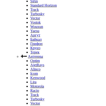
Sirus
Standard Horizon
Track
Turbosky
Vector
Vostok
Wouxun
Yaesu
Аргут
Байкал
Грифон
Круиз
Терек
Антенны
Optim
AjetRays
Alinco
Icom
Kenwood
Lira
Motorola
Racio
Track
Turbosky
Vector