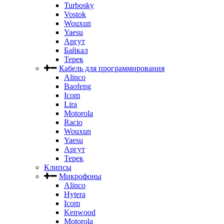
Turbosky
Vostok
Wouxun
Yaesu
Аргут
Байкал
Терек
Кабель для программирования
Alinco
Baofeng
Icom
Lira
Motorola
Racio
Wouxun
Yaesu
Аргут
Терек
Клипсы
Микрофоны
Alinco
Hytera
Icom
Kenwood
Motorola