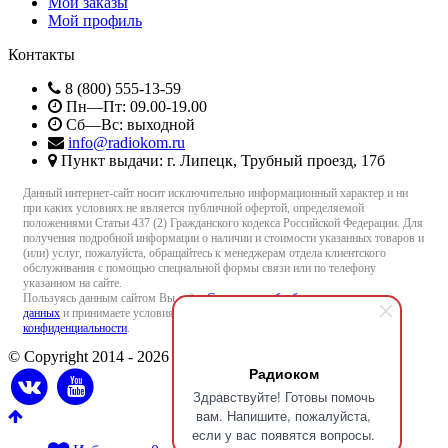
Мои заказы
Мой профиль
Контакты
8 (800) 555-13-59
Пн—Пт: 09.00-19.00
Сб—Вс: выходной
info@radiokom.ru
Пункт выдачи: г. Липецк, Трубный проезд, 17б
Данный интернет-сайт носит исключительно информационный характер и ни
при каких условиях не является публичной офертой, определяемой
положениями Статьи 437 (2) Гражданского кодекса Российской Федерации. Для
получения подробной информации о наличии и стоимости указанных товаров и
(или) услуг, пожалуйста, обращайтесь к менеджерам отдела клиентского
обслуживания с помощью специальной формы связи или по телефону
указанном на сайте.
Пользуясь данным сайтом Вы даёте
Согласие на обработку персональных
данных
и принимаете условия
Пользовательского соглашения
и
Политики
конфиденциальности
.
© Copyright 2014 - 2026 Radiokom.ru
Радиоком
Здравствуйте! Готовы помочь
вам. Напишите, пожалуйста,
если у вас появятся вопросы.