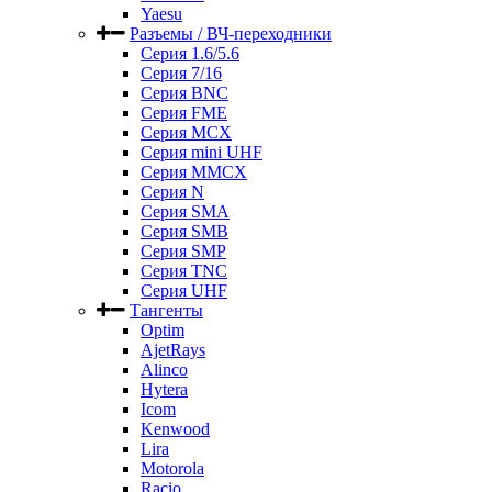
Yaesu
Разъемы / ВЧ-переходники
Серия 1.6/5.6
Серия 7/16
Серия BNC
Серия FME
Серия MCX
Серия mini UHF
Серия MMCX
Серия N
Серия SMA
Серия SMB
Серия SMP
Серия TNC
Серия UHF
Тангенты
Optim
AjetRays
Alinco
Hytera
Icom
Kenwood
Lira
Motorola
Racio