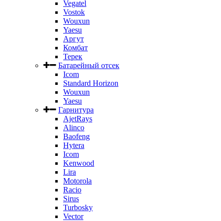
Vegatel
Vostok
Wouxun
Yaesu
Аргут
Комбат
Терек
Батарейный отсек
Icom
Standard Horizon
Wouxun
Yaesu
Гарнитура
AjetRays
Alinco
Baofeng
Hytera
Icom
Kenwood
Lira
Motorola
Racio
Sirus
Turbosky
Vector