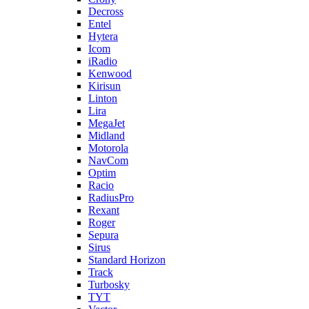
Decross
Entel
Hytera
Icom
iRadio
Kenwood
Kirisun
Linton
Lira
MegaJet
Midland
Motorola
NavCom
Optim
Racio
RadiusPro
Rexant
Roger
Sepura
Sirus
Standard Horizon
Track
Turbosky
TYT