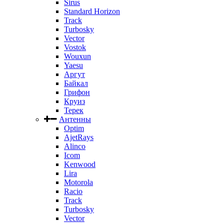
Sirus
Standard Horizon
Track
Turbosky
Vector
Vostok
Wouxun
Yaesu
Аргут
Байкал
Грифон
Круиз
Терек
Антенны
Optim
AjetRays
Alinco
Icom
Kenwood
Lira
Motorola
Racio
Track
Turbosky
Vector