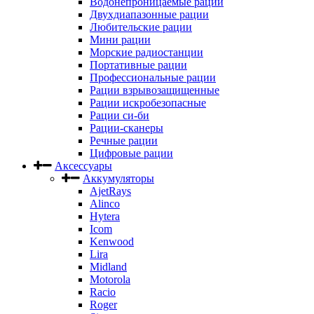
Водонепроницаемые рации
Двухдиапазонные рации
Любительские рации
Мини рации
Морские радиостанции
Портативные рации
Профессиональные рации
Рации взрывозащищенные
Рации искробезопасные
Рации си-би
Рации-сканеры
Речные рации
Цифровые рации
Аксессуары
Аккумуляторы
AjetRays
Alinco
Hytera
Icom
Kenwood
Lira
Midland
Motorola
Racio
Roger