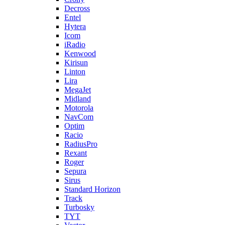
Decross
Entel
Hytera
Icom
iRadio
Kenwood
Kirisun
Linton
Lira
MegaJet
Midland
Motorola
NavCom
Optim
Racio
RadiusPro
Rexant
Roger
Sepura
Sirus
Standard Horizon
Track
Turbosky
TYT