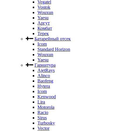
Vegatel
Vostok
Wouxun
Yaesu
Аргут
Комбат
Терек
Батарейный отсек
Icom
Standard Horizon
Wouxun
Yaesu
Гарнитура
AjetRays
Alinco
Baofeng
Hytera
Icom
Kenwood
Lira
Motorola
Racio
Sirus
Turbosky
Vector