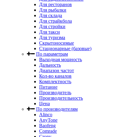
Для ресторанов
Для рыбалки
Для склада
Для страйкбола
Для стройки
Для такси
Для туризма
Скрытоносимые
Стационарные (базовые)
По параметрам
Выходная мощность
Дальность
Диапазон частот
Кол-во каналов
Комплектность
Питание
Производитель
Производительность
Цена
По производителям
Alinco
AnyTone
Baofeng
Comrade
Crony