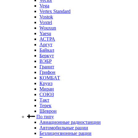
Vector
Vega
Vertex Standard
Vostok
Voxtel
Wouxun
Yaesu
АСТРА
Аргут
Байкал
Беркут
ВЭБР
Гранит
Грифон
КОМБАТ
Круиз
Миран
СОЮЗ
Такт
Терек
Шеврон
По типу
Авиационные радиостанции
Автомобильные рации
Безлицензионные рации