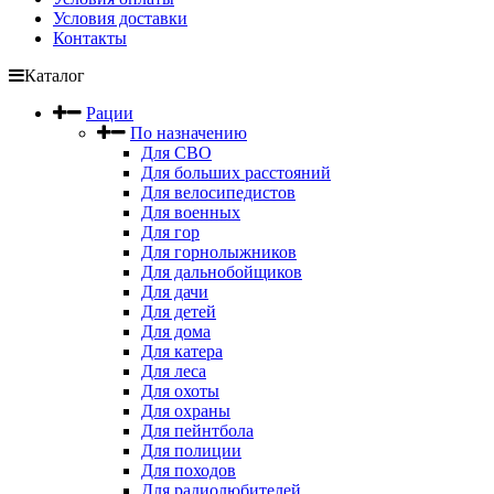
Условия доставки
Контакты
Каталог
Рации
По назначению
Для СВО
Для больших расстояний
Для велосипедистов
Для военных
Для гор
Для горнолыжников
Для дальнобойщиков
Для дачи
Для детей
Для дома
Для катера
Для леса
Для охоты
Для охраны
Для пейнтбола
Для полиции
Для походов
Для радиолюбителей