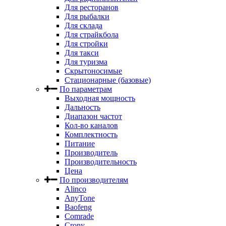
Для ресторанов
Для рыбалки
Для склада
Для страйкбола
Для стройки
Для такси
Для туризма
Скрытоносимые
Стационарные (базовые)
По параметрам
Выходная мощность
Дальность
Диапазон частот
Кол-во каналов
Комплектность
Питание
Производитель
Производительность
Цена
По производителям
Alinco
AnyTone
Baofeng
Comrade
Crony