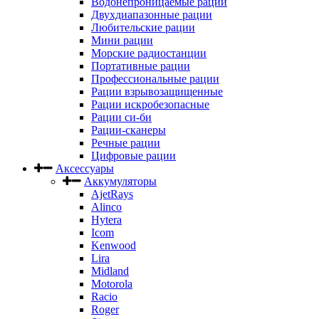
Водонепроницаемые рации
Двухдиапазонные рации
Любительские рации
Мини рации
Морские радиостанции
Портативные рации
Профессиональные рации
Рации взрывозащищенные
Рации искробезопасные
Рации си-би
Рации-сканеры
Речные рации
Цифровые рации
Аксессуары
Аккумуляторы
AjetRays
Alinco
Hytera
Icom
Kenwood
Lira
Midland
Motorola
Racio
Roger