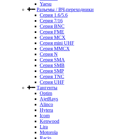
Yaesu
Разъемы / ВЧ-переходники
Серия 1.6/5.6
Серия 7/16
Серия BNC
Серия FME
Серия MCX
Серия mini UHF
Серия MMCX
Серия N
Серия SMA
Серия SMB
Серия SMP
Серия TNC
Серия UHF
Тангенты
Optim
AjetRays
Alinco
Hytera
Icom
Kenwood
Lira
Motorola
Racio