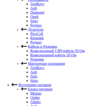
AjetRays
Anli
Diamond
Opek
Sirus
Радиал
Делители
PicoCell
Remotek
Радиал
Кабель и Разъемы
Коаксиальный СВЧ кабель 50 Ом
Коаксиальный кабель 50 Ом
Разъемы
Магнитные основания
AjetRays
Anli
Sirio
Sirus
Источники питания
Блоки питания
Миран
Optim
Alinko