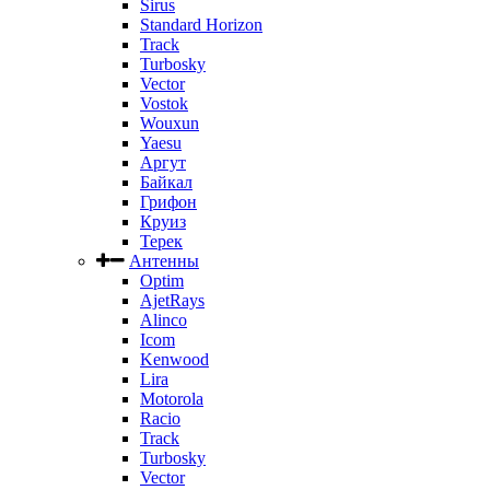
Sirus
Standard Horizon
Track
Turbosky
Vector
Vostok
Wouxun
Yaesu
Аргут
Байкал
Грифон
Круиз
Терек
Антенны
Optim
AjetRays
Alinco
Icom
Kenwood
Lira
Motorola
Racio
Track
Turbosky
Vector