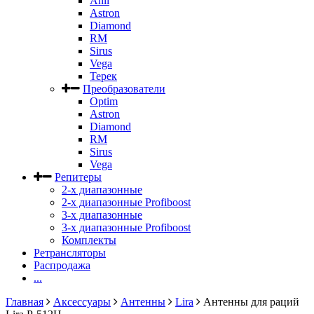
Anli
Astron
Diamond
RM
Sirus
Vega
Терек
Преобразователи
Optim
Astron
Diamond
RM
Sirus
Vega
Репитеры
2-х диапазонные
2-х диапазонные Profiboost
3-х диапазонные
3-х диапазонные Profiboost
Комплекты
Ретрансляторы
Распродажа
...
Главная
Аксессуары
Антенны
Lira
Антенны для раций