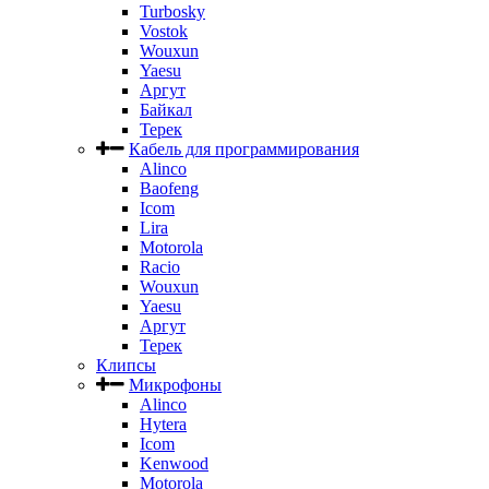
Turbosky
Vostok
Wouxun
Yaesu
Аргут
Байкал
Терек
Кабель для программирования
Alinco
Baofeng
Icom
Lira
Motorola
Racio
Wouxun
Yaesu
Аргут
Терек
Клипсы
Микрофоны
Alinco
Hytera
Icom
Kenwood
Motorola