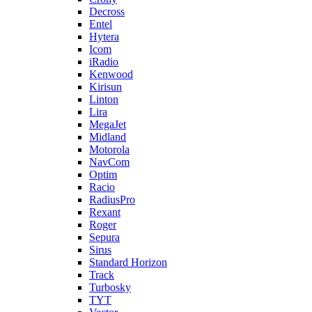
Decross
Entel
Hytera
Icom
iRadio
Kenwood
Kirisun
Linton
Lira
MegaJet
Midland
Motorola
NavCom
Optim
Racio
RadiusPro
Rexant
Roger
Sepura
Sirus
Standard Horizon
Track
Turbosky
TYT