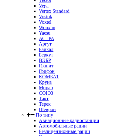
Vector
Vega
Vertex Standard
Vostok
Voxtel
Wouxun
Yaesu
АСТРА
Аргут
Байкал
Беркут
ВЭБР
Гранит
Грифон
КОМБАТ
Круиз
Миран
СОЮЗ
Такт
Терек
Шеврон
По типу
Авиационные радиостанции
Автомобильные рации
Безлицензионные рации