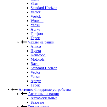
Sirus
Standard Horizon
Vector
Vostok
Wouxun
Yaesu
Аргут
Грифон
Терек
Чехлы на рации
Alinco
Hytera
Kenwood
Motorola
Racio
Standard Horizon
Vector
Yaesu
Аргут
Терек
Антенно-Фидерные устройства
Антенны на рации
Автомобильные
Базовые
Грозозащита