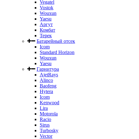
Vegatel
Vostok
Wouxun
Yaesu
Аргут
Комбат
Терек
Батарейный отсек
Icom
Standard Horizon
Wouxun
Yaesu
Гарнитура
AjetRays
Alinco
Baofeng
Hytera
Icom
Kenwood
Lira
Motorola
Racio
Sirus
Turbosky
Vector