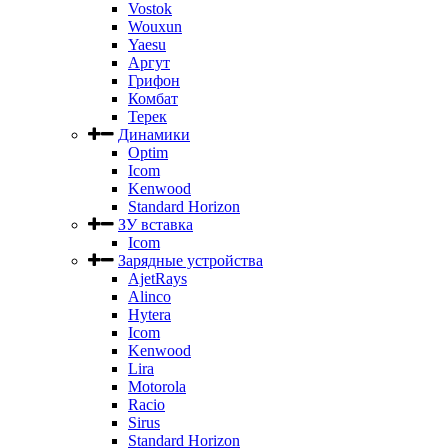
Vostok
Wouxun
Yaesu
Аргут
Грифон
Комбат
Терек
Динамики
Optim
Icom
Kenwood
Standard Horizon
ЗУ вставка
Icom
Зарядные устройства
AjetRays
Alinco
Hytera
Icom
Kenwood
Lira
Motorola
Racio
Sirus
Standard Horizon