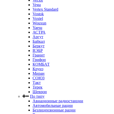
Vector
Vega
Vertex Standard
Vostok
Voxtel
Wouxun
Yaesu
АСТРА
Аргут
Байкал
Беркут
ВЭБР
Гранит
Грифон
КОМБАТ
Круиз
Миран
СОЮЗ
Такт
Терек
Шеврон
По типу
Авиационные радиостанции
Автомобильные рации
Безлицензионные рации