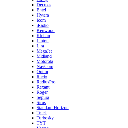
Decross
Entel
Hytera
Icom
iRadio
Kenwood
Kirisun
Linton
Lira
MegaJet
Midland
Motorola
NavCom
Optim
Racio
RadiusPro
Rexant
Roger
Sepura
Sirus
Standard Horizon
Track
Turbosky
TYT