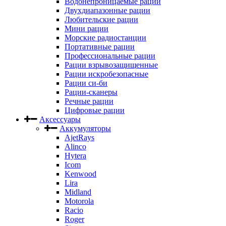
Водонепроницаемые рации
Двухдиапазонные рации
Любительские рации
Мини рации
Морские радиостанции
Портативные рации
Профессиональные рации
Рации взрывозащищенные
Рации искробезопасные
Рации си-би
Рации-сканеры
Речные рации
Цифровые рации
Аксессуары
Аккумуляторы
AjetRays
Alinco
Hytera
Icom
Kenwood
Lira
Midland
Motorola
Racio
Roger