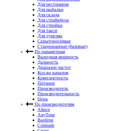
Для ресторанов
Для рыбалки
Для склада
Для страйкбола
Для стройки
Для такси
Для туризма
Скрытоносимые
Стационарные (базовые)
По параметрам
Выходная мощность
Дальность
Диапазон частот
Кол-во каналов
Комплектность
Питание
Производитель
Производительность
Цена
По производителям
Alinco
AnyTone
Baofeng
Comrade
Crony