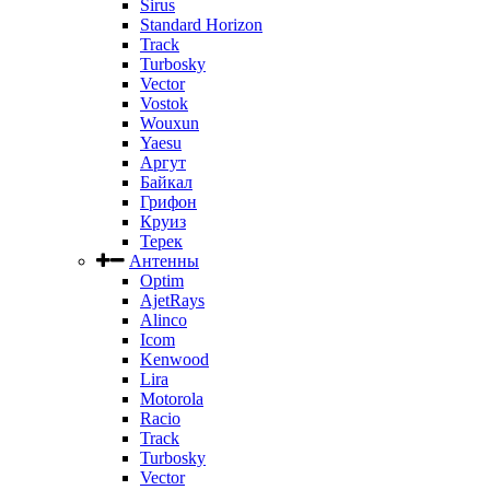
Sirus
Standard Horizon
Track
Turbosky
Vector
Vostok
Wouxun
Yaesu
Аргут
Байкал
Грифон
Круиз
Терек
Антенны
Optim
AjetRays
Alinco
Icom
Kenwood
Lira
Motorola
Racio
Track
Turbosky
Vector