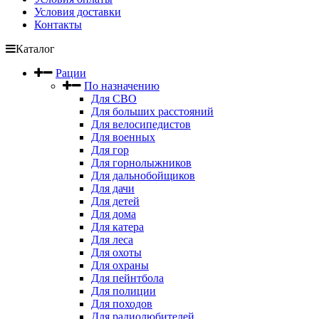
Условия доставки
Контакты
Каталог
Рации
По назначению
Для СВО
Для больших расстояний
Для велосипедистов
Для военных
Для гор
Для горнолыжников
Для дальнобойщиков
Для дачи
Для детей
Для дома
Для катера
Для леса
Для охоты
Для охраны
Для пейнтбола
Для полиции
Для походов
Для радиолюбителей