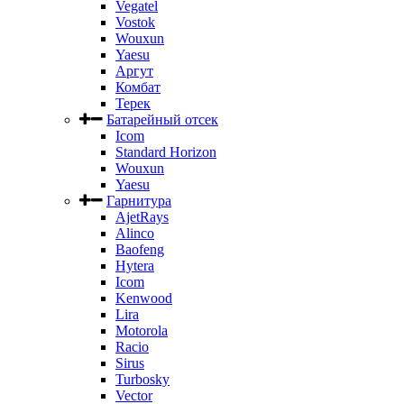
Vegatel
Vostok
Wouxun
Yaesu
Аргут
Комбат
Терек
Батарейный отсек
Icom
Standard Horizon
Wouxun
Yaesu
Гарнитура
AjetRays
Alinco
Baofeng
Hytera
Icom
Kenwood
Lira
Motorola
Racio
Sirus
Turbosky
Vector