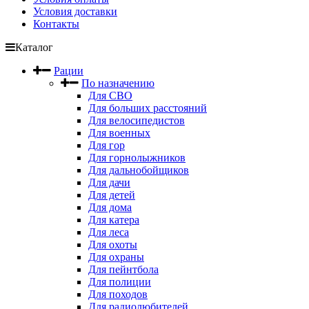
Условия доставки
Контакты
Каталог
Рации
По назначению
Для СВО
Для больших расстояний
Для велосипедистов
Для военных
Для гор
Для горнолыжников
Для дальнобойщиков
Для дачи
Для детей
Для дома
Для катера
Для леса
Для охоты
Для охраны
Для пейнтбола
Для полиции
Для походов
Для радиолюбителей