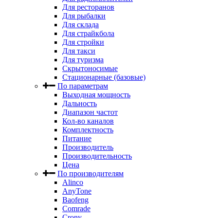
Для ресторанов
Для рыбалки
Для склада
Для страйкбола
Для стройки
Для такси
Для туризма
Скрытоносимые
Стационарные (базовые)
По параметрам
Выходная мощность
Дальность
Диапазон частот
Кол-во каналов
Комплектность
Питание
Производитель
Производительность
Цена
По производителям
Alinco
AnyTone
Baofeng
Comrade
Crony