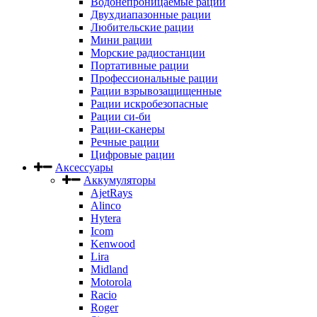
Водонепроницаемые рации
Двухдиапазонные рации
Любительские рации
Мини рации
Морские радиостанции
Портативные рации
Профессиональные рации
Рации взрывозащищенные
Рации искробезопасные
Рации си-би
Рации-сканеры
Речные рации
Цифровые рации
Аксессуары
Аккумуляторы
AjetRays
Alinco
Hytera
Icom
Kenwood
Lira
Midland
Motorola
Racio
Roger