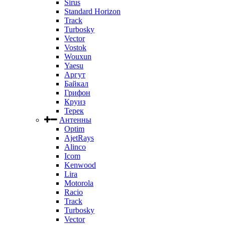
Sirus
Standard Horizon
Track
Turbosky
Vector
Vostok
Wouxun
Yaesu
Аргут
Байкал
Грифон
Круиз
Терек
Антенны
Optim
AjetRays
Alinco
Icom
Kenwood
Lira
Motorola
Racio
Track
Turbosky
Vector