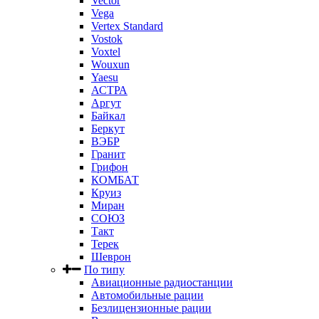
Vector
Vega
Vertex Standard
Vostok
Voxtel
Wouxun
Yaesu
АСТРА
Аргут
Байкал
Беркут
ВЭБР
Гранит
Грифон
КОМБАТ
Круиз
Миран
СОЮЗ
Такт
Терек
Шеврон
По типу
Авиационные радиостанции
Автомобильные рации
Безлицензионные рации