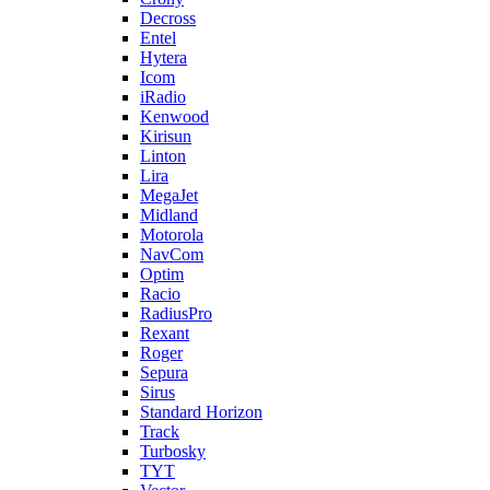
Decross
Entel
Hytera
Icom
iRadio
Kenwood
Kirisun
Linton
Lira
MegaJet
Midland
Motorola
NavCom
Optim
Racio
RadiusPro
Rexant
Roger
Sepura
Sirus
Standard Horizon
Track
Turbosky
TYT