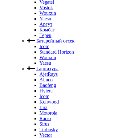
Vegatel
Vostok
Wouxun
Yaesu
Аргут
Комбат
Терек
Батарейный отсек
Icom
Standard Horizon
Wouxun
Yaesu
Гарнитура
AjetRays
Alinco
Baofeng
Hytera
Icom
Kenwood
Lira
Motorola
Racio
Sirus
Turbosky
Vector