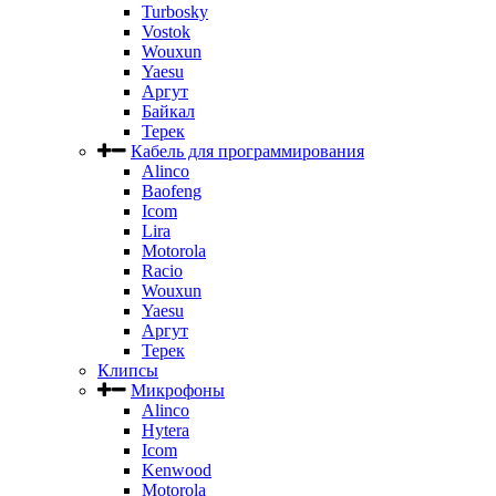
Turbosky
Vostok
Wouxun
Yaesu
Аргут
Байкал
Терек
Кабель для программирования
Alinco
Baofeng
Icom
Lira
Motorola
Racio
Wouxun
Yaesu
Аргут
Терек
Клипсы
Микрофоны
Alinco
Hytera
Icom
Kenwood
Motorola