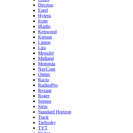
Decross
Entel
Hytera
Icom
iRadio
Kenwood
Kirisun
Linton
Lira
MegaJet
Midland
Motorola
NavCom
Optim
Racio
RadiusPro
Rexant
Roger
Sepura
Sirus
Standard Horizon
Track
Turbosky
TYT