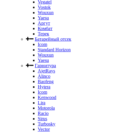
Vegatel
Vostok
Wouxun
Yaesu
Аргут
Комбат
Терек
Батарейный отсек
Icom
Standard Horizon
Wouxun
Yaesu
Гарнитура
AjetRays
Alinco
Baofeng
Hytera
Icom
Kenwood
Lira
Motorola
Racio
Sirus
Turbosky
Vector