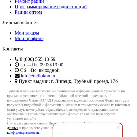
Ремонт раций
Программирование радиостанций
Рации оптом
Личный кабинет
Мои заказы
Мой профиль
Контакты
8 (800) 555-13-59
Пн—Пт: 09.00-19.00
Сб—Вс: выходной
info@radiokom.ru
Пункт выдачи: г. Липецк, Трубный проезд, 17б
Данный интернет-сайт носит исключительно информационный характер и ни
при каких условиях не является публичной офертой, определяемой
положениями Статьи 437 (2) Гражданского кодекса Российской Федерации. Для
получения подробной информации о наличии и стоимости указанных товаров и
(или) услуг, пожалуйста, обращайтесь к менеджерам отдела клиентского
обслуживания с помощью специальной формы связи или по телефону
указанном на сайте.
Пользуясь данным сайтом Вы даёте
Согласие на обработку персональных
данных
и принимаете условия
Пользовательского соглашения
и
Политики
конфиденциальности
.