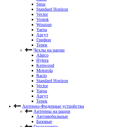
Sirus
Standard Horizon
Vector
Vostok
Wouxun
Yaesu
Аргут
Грифон
Терек
Чехлы на рации
Alinco
Hytera
Kenwood
Motorola
Racio
Standard Horizon
Vector
Yaesu
Аргут
Терек
Антенно-Фидерные устройства
Антенны на рации
Автомобильные
Базовые
Грозозащита