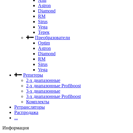
Anli
Astron
Diamond
RM
Sirus
Vega
Терек
Преобразователи
Optim
Astron
Diamond
RM
Sirus
Vega
Репитеры
2-х диапазонные
2-х диапазонные Profiboost
3-х диапазонные
3-х диапазонные Profiboost
Комплекты
Ретрансляторы
Распродажа
...
Информация