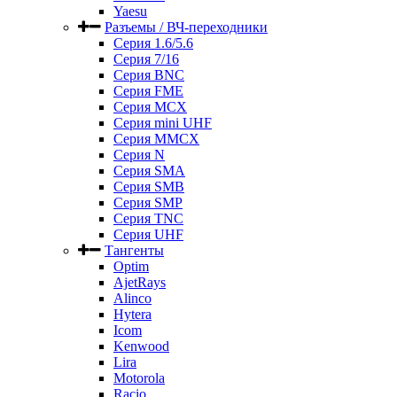
Yaesu
Разъемы / ВЧ-переходники
Серия 1.6/5.6
Серия 7/16
Серия BNC
Серия FME
Серия MCX
Серия mini UHF
Серия MMCX
Серия N
Серия SMA
Серия SMB
Серия SMP
Серия TNC
Серия UHF
Тангенты
Optim
AjetRays
Alinco
Hytera
Icom
Kenwood
Lira
Motorola
Racio