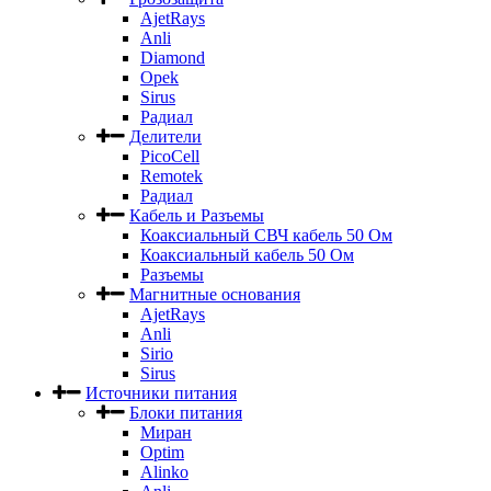
AjetRays
Anli
Diamond
Opek
Sirus
Радиал
Делители
PicoCell
Remotek
Радиал
Кабель и Разъемы
Коаксиальный СВЧ кабель 50 Ом
Коаксиальный кабель 50 Ом
Разъемы
Магнитные основания
AjetRays
Anli
Sirio
Sirus
Источники питания
Блоки питания
Миран
Optim
Alinko