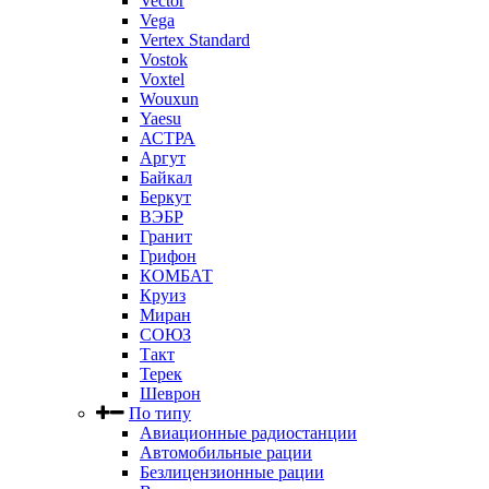
Vector
Vega
Vertex Standard
Vostok
Voxtel
Wouxun
Yaesu
АСТРА
Аргут
Байкал
Беркут
ВЭБР
Гранит
Грифон
КОМБАТ
Круиз
Миран
СОЮЗ
Такт
Терек
Шеврон
По типу
Авиационные радиостанции
Автомобильные рации
Безлицензионные рации