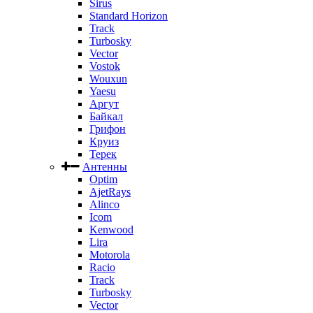
Sirus
Standard Horizon
Track
Turbosky
Vector
Vostok
Wouxun
Yaesu
Аргут
Байкал
Грифон
Круиз
Терек
Антенны
Optim
AjetRays
Alinco
Icom
Kenwood
Lira
Motorola
Racio
Track
Turbosky
Vector