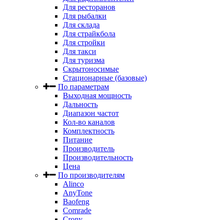
Для ресторанов
Для рыбалки
Для склада
Для страйкбола
Для стройки
Для такси
Для туризма
Скрытоносимые
Стационарные (базовые)
По параметрам
Выходная мощность
Дальность
Диапазон частот
Кол-во каналов
Комплектность
Питание
Производитель
Производительность
Цена
По производителям
Alinco
AnyTone
Baofeng
Comrade
Crony