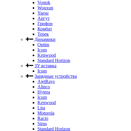
Vostok
Wouxun
Yaesu
Аргут
Грифон
Комбат
Терек
Динамики
Optim
Icom
Kenwood
Standard Horizon
ЗУ вставка
Icom
Зарядные устройства
AjetRays
Alinco
Hytera
Icom
Kenwood
Lira
Motorola
Racio
Sirus
Standard Horizon