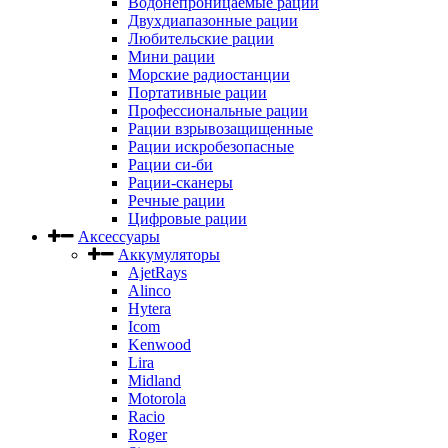
Водонепроницаемые рации
Двухдиапазонные рации
Любительские рации
Мини рации
Морские радиостанции
Портативные рации
Профессиональные рации
Рации взрывозащищенные
Рации искробезопасные
Рации си-би
Рации-сканеры
Речные рации
Цифровые рации
Аксессуары
Аккумуляторы
AjetRays
Alinco
Hytera
Icom
Kenwood
Lira
Midland
Motorola
Racio
Roger