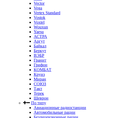
Vector
Vega
Vertex Standard
Vostok
Voxtel
Wouxun
Yaesu
АСТРА
Аргут
Байкал
Беркут
ВЭБР
Гранит
Грифон
КОМБАТ
Круиз
Миран
СОЮЗ
Такт
Терек
Шеврон
По типу
Авиационные радиостанции
Автомобильные рации
Безлицензионные рации