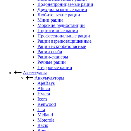
Водонепроницаемые рации
Двухдиапазонные рации
Любительские рации
Мини рации
Морские радиостанции
Портативные рации
Профессиональные рации
Рации взрывозащищенные
Рации искробезопасные
Рации си-би
Рации-сканеры
Речные рации
Цифровые рации
Аксессуары
Аккумуляторы
AjetRays
Alinco
Hytera
Icom
Kenwood
Lira
Midland
Motorola
Racio
Roger