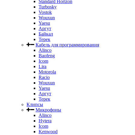
Standard Horizon
Turbosky
Vostok
Wouxun
Yaesu
Аргут
Байкал
Терек
Кабель для программирования
Alinco
Baofeng
Icom
Lira
Motorola
Racio
Wouxun
Yaesu
Аргут
Терек
Клипсы
Микрофоны
Alinco
Hytera
Icom
Kenwood