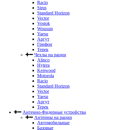
Racio
Sirus
Standard Horizon
Vector
Vostok
Wouxun
Yaesu
Аргут
Грифон
Терек
Чехлы на рации
Alinco
Hytera
Kenwood
Motorola
Racio
Standard Horizon
Vector
Yaesu
Аргут
Терек
Антенно-Фидерные устройства
Антенны на рации
Автомобильные
Базовые