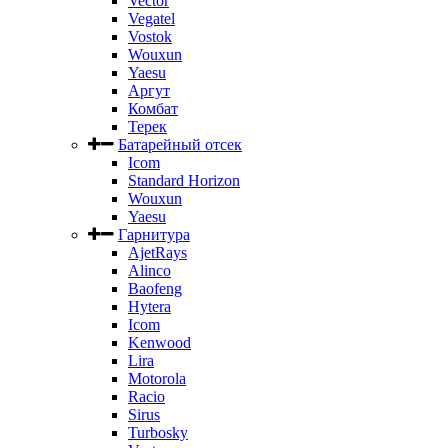
Vector
Vegatel
Vostok
Wouxun
Yaesu
Аргут
Комбат
Терек
Батарейный отсек
Icom
Standard Horizon
Wouxun
Yaesu
Гарнитура
AjetRays
Alinco
Baofeng
Hytera
Icom
Kenwood
Lira
Motorola
Racio
Sirus
Turbosky