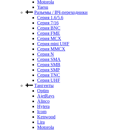
Motorola
Yaesu
Разъемы / ВЧ-переходники
Серия 1.6/5.6
Серия 7/16
Серия BNC
Серия FME
Серия MCX
Серия mini UHF
Серия MMCX
Серия N
Серия SMA
Серия SMB
Серия SMP
Серия TNC
Серия UHF
Тангенты
Optim
AjetRays
Alinco
Hytera
Icom
Kenwood
Lira
Motorola