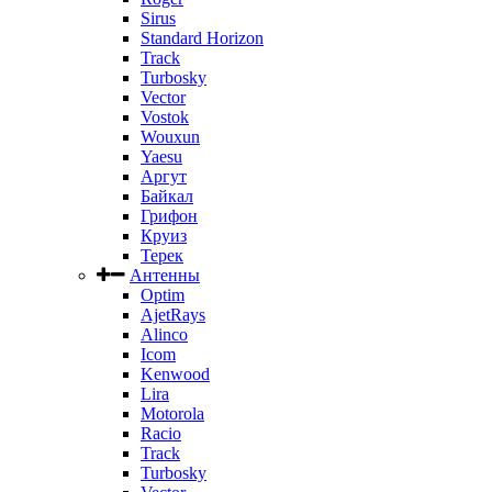
Sirus
Standard Horizon
Track
Turbosky
Vector
Vostok
Wouxun
Yaesu
Аргут
Байкал
Грифон
Круиз
Терек
Антенны
Optim
AjetRays
Alinco
Icom
Kenwood
Lira
Motorola
Racio
Track
Turbosky