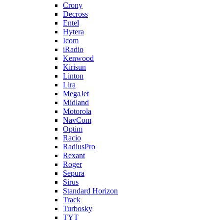
Crony
Decross
Entel
Hytera
Icom
iRadio
Kenwood
Kirisun
Linton
Lira
MegaJet
Midland
Motorola
NavCom
Optim
Racio
RadiusPro
Rexant
Roger
Sepura
Sirus
Standard Horizon
Track
Turbosky
TYT