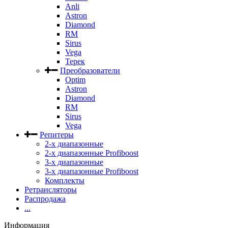
Anli
Astron
Diamond
RM
Sirus
Vega
Терек
Преобразователи
Optim
Astron
Diamond
RM
Sirus
Vega
Репитеры
2-х диапазонные
2-х диапазонные Profiboost
3-х диапазонные
3-х диапазонные Profiboost
Комплекты
Ретрансляторы
Распродажа
...
Информация