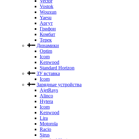
Vector
Vostok
Wouxun
Yaesu
Аргут
Грифон
Комбат
Терек
Динамики
Optim
Icom
Kenwood
Standard Horizon
ЗУ вставка
Icom
Зарядные устройства
AjetRays
Alinco
Hytera
Icom
Kenwood
Lira
Motorola
Racio
Sirus