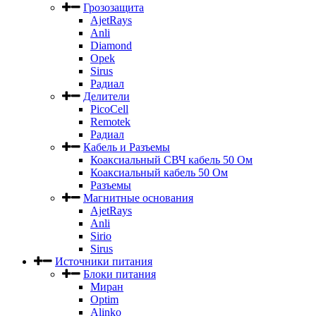
Грозозащита
AjetRays
Anli
Diamond
Opek
Sirus
Радиал
Делители
PicoCell
Remotek
Радиал
Кабель и Разъемы
Коаксиальный СВЧ кабель 50 Ом
Коаксиальный кабель 50 Ом
Разъемы
Магнитные основания
AjetRays
Anli
Sirio
Sirus
Источники питания
Блоки питания
Миран
Optim
Alinko