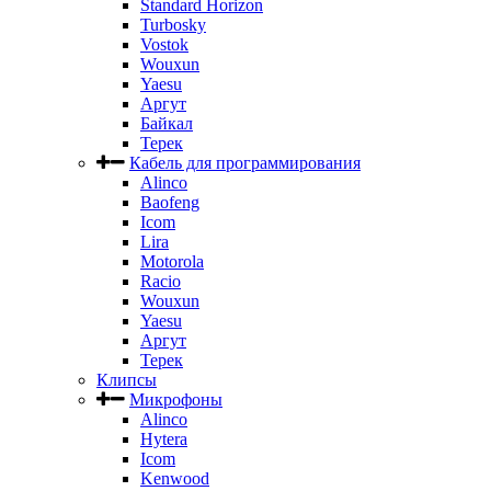
Standard Horizon
Turbosky
Vostok
Wouxun
Yaesu
Аргут
Байкал
Терек
Кабель для программирования
Alinco
Baofeng
Icom
Lira
Motorola
Racio
Wouxun
Yaesu
Аргут
Терек
Клипсы
Микрофоны
Alinco
Hytera
Icom
Kenwood