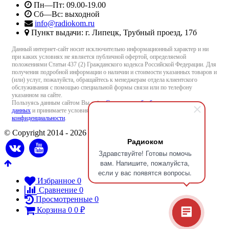
Пн—Пт: 09.00-19.00
Сб—Вс: выходной
info@radiokom.ru
Пункт выдачи: г. Липецк, Трубный проезд, 17б
Данный интернет-сайт носит исключительно информационный характер и ни
при каких условиях не является публичной офертой, определяемой
положениями Статьи 437 (2) Гражданского кодекса Российской Федерации. Для
получения подробной информации о наличии и стоимости указанных товаров и
(или) услуг, пожалуйста, обращайтесь к менеджерам отдела клиентского
обслуживания с помощью специальной формы связи или по телефону
указанном на сайте.
Пользуясь данным сайтом Вы даёте
Согласие на обработку персональных
данных
и принимаете условия
Пользовательского соглашения
и
Политики
конфиденциальности
.
© Copyright 2014 - 2026 Radiokom.ru
Радиоком
Здравствуйте! Готовы помочь
вам. Напишите, пожалуйста,
если у вас появятся вопросы.
Избранное
0
Сравнение
0
Просмотренные
0
Корзина
0
0
₽