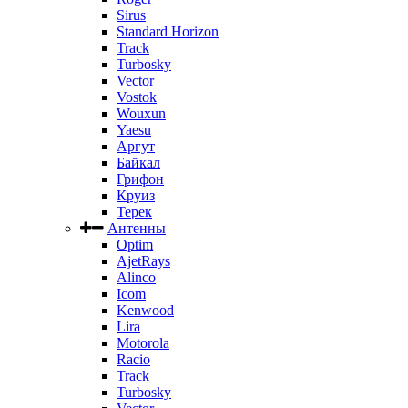
Sirus
Standard Horizon
Track
Turbosky
Vector
Vostok
Wouxun
Yaesu
Аргут
Байкал
Грифон
Круиз
Терек
Антенны
Optim
AjetRays
Alinco
Icom
Kenwood
Lira
Motorola
Racio
Track
Turbosky