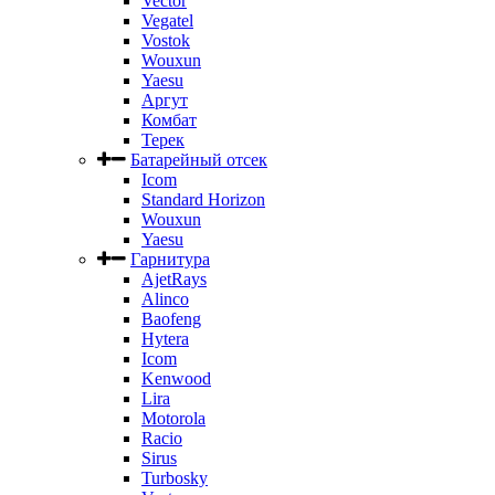
Vector
Vegatel
Vostok
Wouxun
Yaesu
Аргут
Комбат
Терек
Батарейный отсек
Icom
Standard Horizon
Wouxun
Yaesu
Гарнитура
AjetRays
Alinco
Baofeng
Hytera
Icom
Kenwood
Lira
Motorola
Racio
Sirus
Turbosky