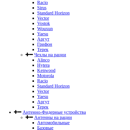
Racio
Sirus
Standard Horizon
Vector
Vostok
Wouxun
Yaesu
Аргут
Грифон
Терек
Чехлы на рации
Alinco
Hytera
Kenwood
Motorola
Racio
Standard Horizon
Vector
Yaesu
Аргут
Терек
Антенно-Фидерные устройства
Антенны на рации
Автомобильные
Базовые