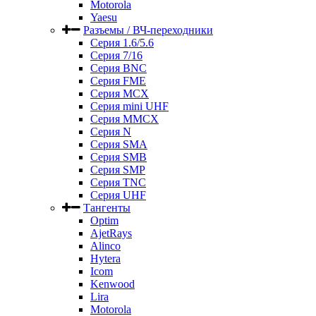
Motorola
Yaesu
Разъемы / ВЧ-переходники
Серия 1.6/5.6
Серия 7/16
Серия BNC
Серия FME
Серия MCX
Серия mini UHF
Серия MMCX
Серия N
Серия SMA
Серия SMB
Серия SMP
Серия TNC
Серия UHF
Тангенты
Optim
AjetRays
Alinco
Hytera
Icom
Kenwood
Lira
Motorola