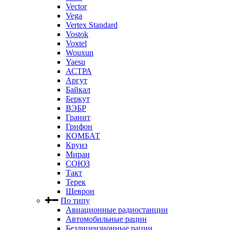
Vector
Vega
Vertex Standard
Vostok
Voxtel
Wouxun
Yaesu
АСТРА
Аргут
Байкал
Беркут
ВЭБР
Гранит
Грифон
КОМБАТ
Круиз
Миран
СОЮЗ
Такт
Терек
Шеврон
По типу
Авиационные радиостанции
Автомобильные рации
Безлицензионные рации