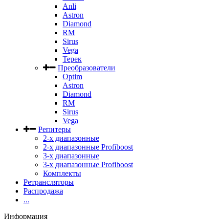
Anli
Astron
Diamond
RM
Sirus
Vega
Терек
Преобразователи
Optim
Astron
Diamond
RM
Sirus
Vega
Репитеры
2-х диапазонные
2-х диапазонные Profiboost
3-х диапазонные
3-х диапазонные Profiboost
Комплекты
Ретрансляторы
Распродажа
...
Информация