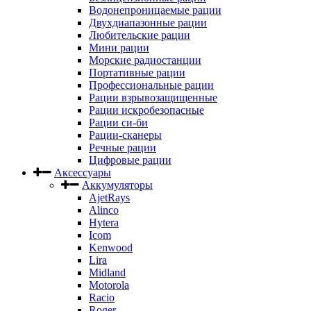
Водонепроницаемые рации
Двухдиапазонные рации
Любительские рации
Мини рации
Морские радиостанции
Портативные рации
Профессиональные рации
Рации взрывозащищенные
Рации искробезопасные
Рации си-би
Рации-сканеры
Речные рации
Цифровые рации
Аксессуары
Аккумуляторы
AjetRays
Alinco
Hytera
Icom
Kenwood
Lira
Midland
Motorola
Racio
Roger