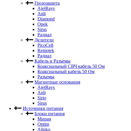
Грозозащита
AjetRays
Anli
Diamond
Opek
Sirus
Радиал
Делители
PicoCell
Remotek
Радиал
Кабель и Разъемы
Коаксиальный СВЧ кабель 50 Ом
Коаксиальный кабель 50 Ом
Разъемы
Магнитные основания
AjetRays
Anli
Sirio
Sirus
Источники питания
Блоки питания
Миран
Optim
Alinko