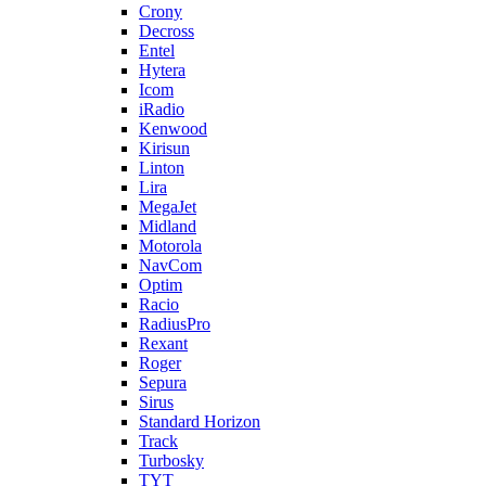
Crony
Decross
Entel
Hytera
Icom
iRadio
Kenwood
Kirisun
Linton
Lira
MegaJet
Midland
Motorola
NavCom
Optim
Racio
RadiusPro
Rexant
Roger
Sepura
Sirus
Standard Horizon
Track
Turbosky
TYT