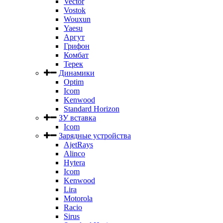
Vector
Vostok
Wouxun
Yaesu
Аргут
Грифон
Комбат
Терек
Динамики
Optim
Icom
Kenwood
Standard Horizon
ЗУ вставка
Icom
Зарядные устройства
AjetRays
Alinco
Hytera
Icom
Kenwood
Lira
Motorola
Racio
Sirus